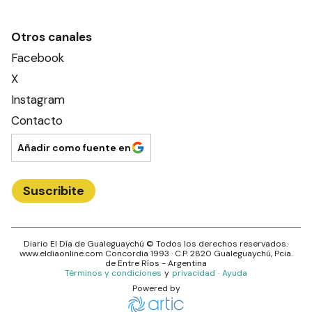
Otros canales
Facebook
X
Instagram
Contacto
Añadir como fuente en
Suscribite
Diario El Día de Gualeguaychú
© Todos los derechos reservados.·
www.
eldiaonline.com
Concordia 1993
· C.P.
2820
Gualeguaychú
, Pcia.
de
Entre Ríos
- Argentina
Términos y condiciones
y
privacidad
·
Ayuda
Powered by