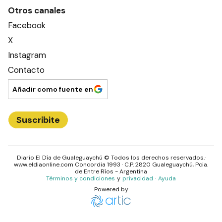
Otros canales
Facebook
X
Instagram
Contacto
Añadir como fuente en
Suscribite
Diario El Día de Gualeguaychú
© Todos los derechos reservados.·
www.
eldiaonline.com
Concordia 1993
· C.P.
2820
Gualeguaychú
, Pcia.
de
Entre Ríos
- Argentina
Términos y condiciones
y
privacidad
·
Ayuda
Powered by