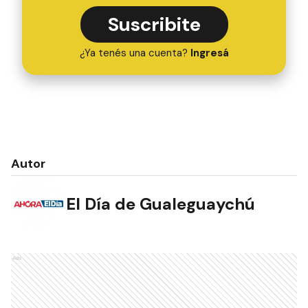
Suscribite
¿Ya tenés una cuenta?
Ingresá
Autor
El Día de Gualeguaychú
Ads