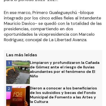
En ese marco, Primero Gualeguaychú -bloque
integrado por los cinco ediles fieles al Intendente
Mauricio Davico- se quedó con la totalidad de las
presidencias, compartiendo en dos
oportunidades la vicepresidencia con Marcelo
Rodríguez, concejal de La Libertad Avanza.
Las más leídas
Limpiaron y profundizaron la Cañada
1
de Gómez ante el riesgo de lluvias
abundantes por el fenómeno de El
Niño
Dieron a conocer a los beneficiarios
2
de los subsidios y becas del Fondo
Municipal de Fomento a las Artes y
la Cultura