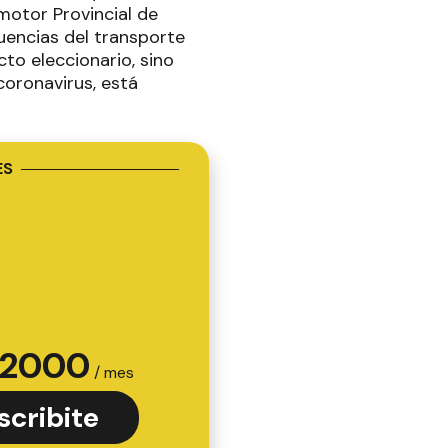
motor Provincial de
uencias del transporte
to eleccionario, sino
coronavirus, está
ES
2000
/ mes
scribite