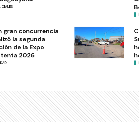
B
ICIALES
 gran concurrencia
C
alizó la segunda
S
ción de la Expo
h
stenta 2026
h
UDAD