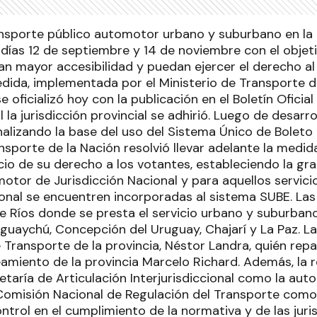
ransporte público automotor urbano y suburbano en la 
 días 12 de septiembre y 14 de noviembre con el objet
n mayor accesibilidad y puedan ejercer el derecho al
edida, implementada por el Ministerio de Transporte d
e oficializó hoy con la publicación en el Boletín Oficia
l la jurisdicción provincial se adhirió. Luego de desarro
alizando la base del uso del Sistema Único de Boleto 
nsporte de la Nación resolvió llevar adelante la medida 
icio de su derecho a los votantes, estableciendo la gr
otor de Jurisdicción Nacional y para aquellos servici
ional se encuentren incorporadas al sistema SUBE. Las
e Ríos donde se presta el servicio urbano y suburbano
uaychú, Concepción del Uruguay, Chajarí y La Paz. La 
 Transporte de la provincia, Néstor Landra, quién repa
eamiento de la provincia Marcelo Richard. Además, la 
etaría de Articulación Interjurisdiccional como la aut
 Comisión Nacional de Regulación del Transporte com
ntrol en el cumplimiento de la normativa y de las juri