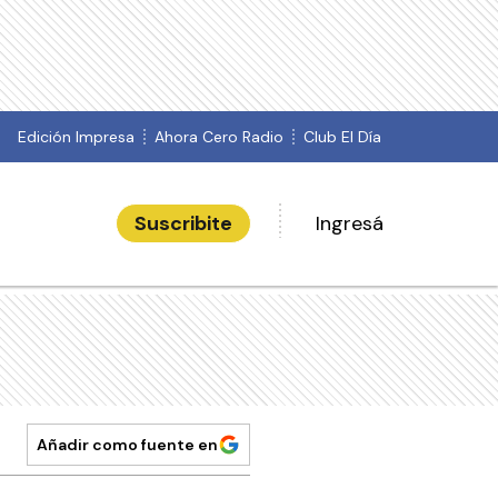
Edición Impresa
Ahora Cero Radio
Club El Día
Suscribite
Ingresá
Añadir como fuente en