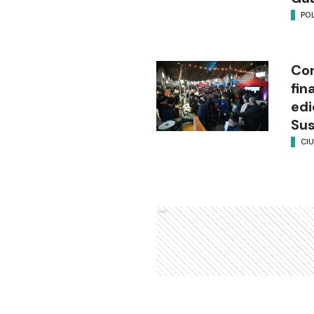
POL
Con
fin
edi
Su
CI
Ads