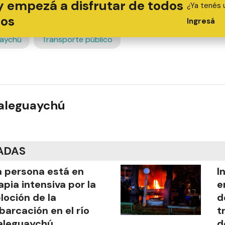
y empezá a disfrutar de todos
¿Ya tenés 
ios
Ingresá
aychú
Transporte público
ualeguaychú
ADAS
 persona está en
I
apia intensiva por la
e
loción de la
d
arcación en el río
t
aleguaychú
d