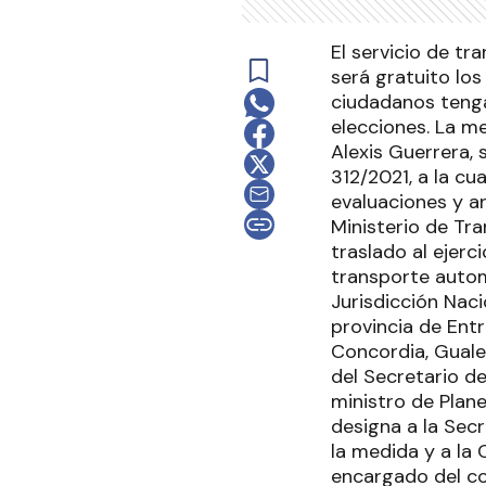
El servicio de t
será gratuito los
ciudadanos tenga
elecciones. La m
Alexis Guerrera, s
312/2021, a la cua
evaluaciones y an
Ministerio de Tra
traslado al ejerc
transporte autom
Jurisdicción Nac
provincia de Entr
Concordia, Gualeg
del Secretario de
ministro de Plan
designa a la Secr
la medida y a la
encargado del co