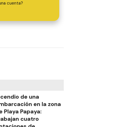
una cuenta?
ncendio de una
mbarcación en la zona
e Playa Papaya:
rabajan cuatro
otaciones de