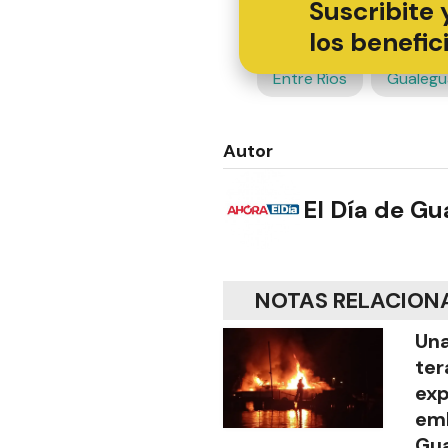
Suscribite 
los benefic
Entre Ríos
Gualegu
Autor
El Día de G
NOTAS RELACION
Una
ter
exp
emb
Gu