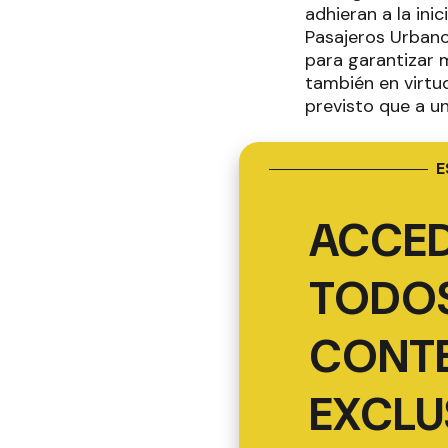
adhieran a la ini
Pasajeros Urbano
para garantizar m
también en virtu
previsto que a u
E
ACCED
TODOS
CONT
EXCLU