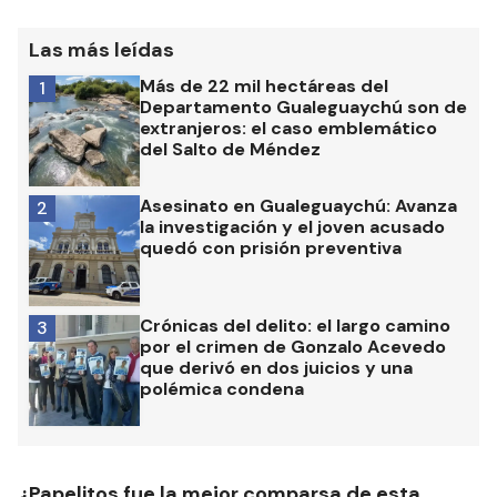
Las más leídas
Más de 22 mil hectáreas del
1
Departamento Gualeguaychú son de
extranjeros: el caso emblemático
del Salto de Méndez
Asesinato en Gualeguaychú: Avanza
2
la investigación y el joven acusado
quedó con prisión preventiva
Crónicas del delito: el largo camino
3
por el crimen de Gonzalo Acevedo
que derivó en dos juicios y una
polémica condena
¿Papelitos fue la mejor comparsa de esta