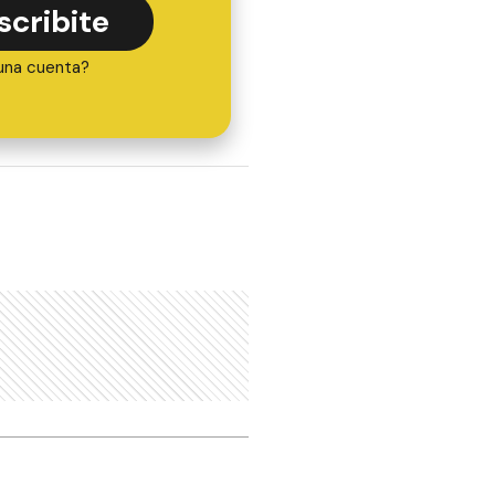
scribite
una cuenta?