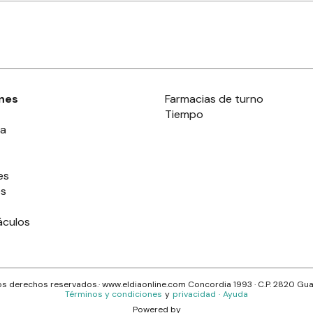
nes
Farmacias de turno
Tiempo
ia
es
es
áculos
s derechos reservados.· www.
eldiaonline.com
Concordia 1993
· C.P.
2820
Gua
Términos y condiciones
y
privacidad
·
Ayuda
Powered by