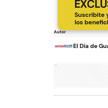
EXCLU
Suscribite 
los benefic
Autor
El Día de G
Ads