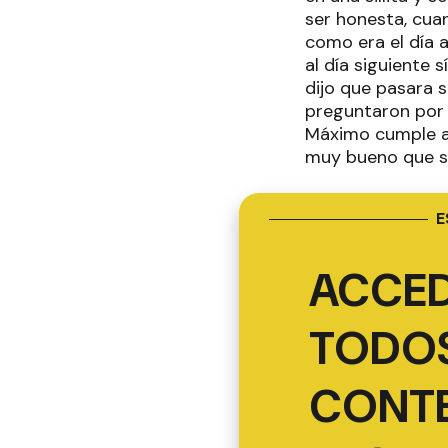
ser honesta, cua
como era el día a
al día siguiente 
dijo que pasara so
preguntaron por 
Máximo cumple año
muy bueno que se
E
ACCED
TODOS
CONT