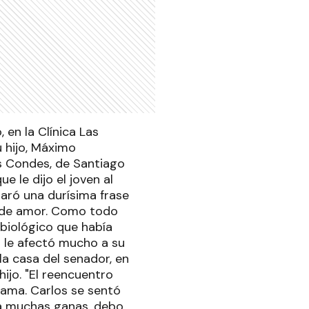
 en la Clínica Las
u hijo, Máximo
as Condes, de Santiago
e le dijo el joven al
paró una durísima frase
s de amor. Como todo
biológico que había
n le afectó mucho a su
la casa del senador, en
hijo. "El reencuentro
cama. Carlos se sentó
ía muchas ganas, debo