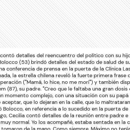
ontó detalles del reencuentro del político con su hijo,
Bolocco (53) brindó detalles del estado de salud de s
na conferencia de prensa en la puerta de la Clínica L
da, la estrella chilena reveló la fuerte primera frase qu
operación ("Mamá, lo hice, no me morí") y también dis
m (87), su padre. "Creo que le faltaba una gran dosi
un momento complejo, con una situación con su papá 
aceptar, que lo dejaran en la calle, que lo maltratara
 Bolocco, en referencia a lo sucedido en la puerta de 
go, Cecilia contó detalles de la reunión entre padre e 
 muy normal. Yo los acompañé, estaba sentada en la 
 se tomaron de la mano. Como siempre. Máximo no ten