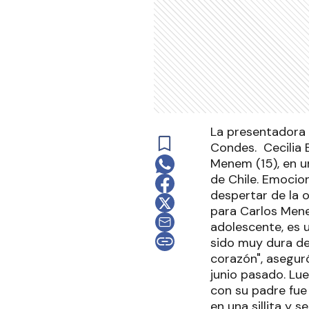
La presentadora c
Condes. Cecilia 
Menem (15), en u
de Chile. Emociona
despertar de la 
para Carlos Mene
adolescente, es 
sido muy dura de 
corazón", aseguró
junio pasado. Lue
con su padre fue
en una sillita y