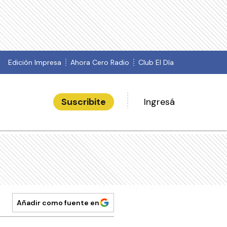
Edición Impresa
Ahora Cero Radio
Club El Día
Suscribite
Ingresá
Añadir como fuente en