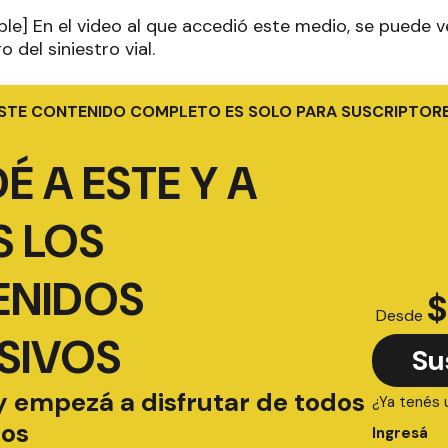
ble] En el video al que accedió este medio, se puede 
 del siniestro vial.
STE CONTENIDO COMPLETO ES SOLO PARA SUSCRIPTOR
É A ESTE Y A
 LOS
ENIDOS
$
Desde
SIVOS
Su
y empezá a disfrutar de todos
¿Ya tenés 
ios
Ingresá