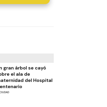
n gran árbol se cayó
obre el ala de
aternidad del Hospital
entenario
CIUDAD