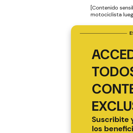
[Contenido sensi
motociclista luego
E
ACCED
TODOS
CONT
EXCLU
Suscribite 
los benefic