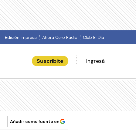
Edición Impresa
Ahora Cero Radio
Club El Día
Suscribite
Ingresá
Añadir como fuente en