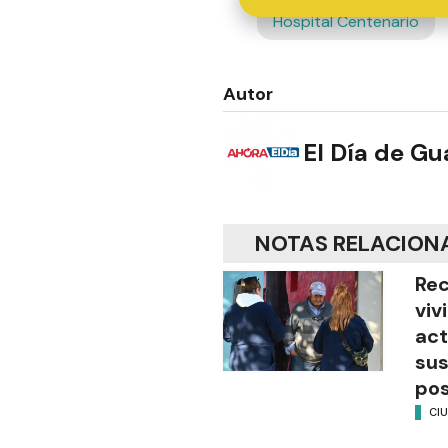
Hospital Centenario
Autor
El Día de G
NOTAS RELACION
Rec
viv
act
sus
pos
CI