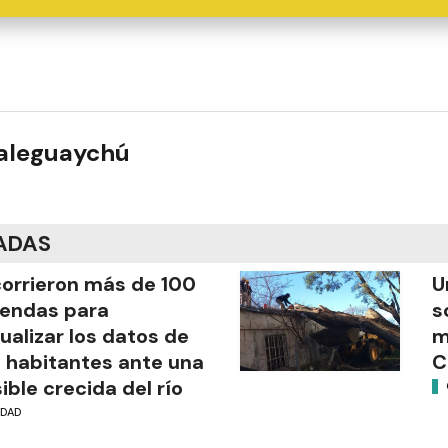
ualeguaychú
ADAS
orrieron más de 100
U
iendas para
s
ualizar los datos de
m
 habitantes ante una
C
ible crecida del río
UDAD