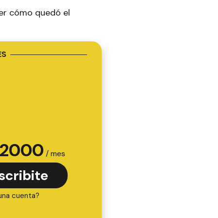
ver cómo quedó el
ES
2000
/ mes
scribite
una cuenta?