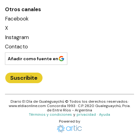
Otros canales
Facebook
X
Instagram
Contacto
Añadir como fuente en
Suscribite
Diario El Día de Gualeguaychú
© Todos los derechos reservados.·
www.
eldiaonline.com
Concordia 1993
· C.P.
2820
Gualeguaychú
, Pcia.
de
Entre Ríos
- Argentina
Términos y condiciones
y
privacidad
·
Ayuda
Powered by