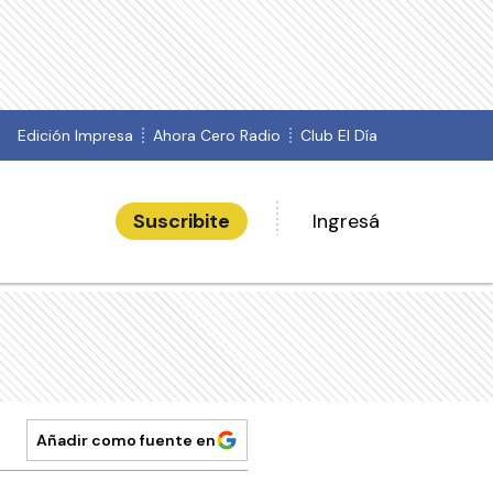
Edición Impresa
Ahora Cero Radio
Club El Día
Suscribite
Ingresá
Añadir como fuente en