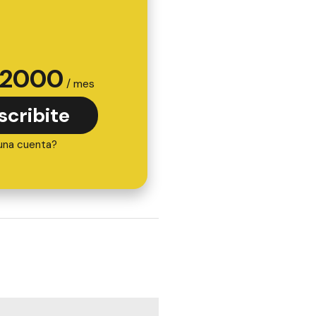
2000
/ mes
scribite
una cuenta?