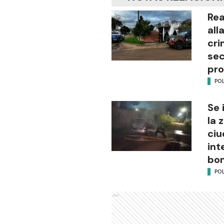
Rea
all
cri
sec
pro
POL
Se 
la 
ciu
int
bo
POL
Ads