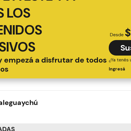
 LOS
ENIDOS
$
Desde
SIVOS
Su
y empezá a disfrutar de todos
¿Ya tenés 
ios
Ingresá
ualeguaychú
ADAS