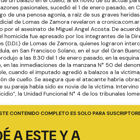
de un balazo en el cuello, al ex novio de su actual pare
zones pasionales, sucedió el 1 de enero pasado, en Cl
ego de una penosa agonía, a raíz de sus graves heridas
icial de Lomas de Zamora revelaron a cronica.com.ar 
o por el asesinato de Miguel Angel Acosta. De acuerd
 el homicida fue apresado por los integrantes de la D
s (D.D.I.) de Lomas de Zamora, quienes lograron interc
ula, en San Francisco Solano, en el sur del Gran Bueno
rodujo a las 8.30 del 1 de enero pasado, en la esquin
, en las inmediaciones de la manzana N° 50 del deno
le, cuando el imputado agredió a balazos a la víctima,
gión de cuello. Se asegura que el atacante habría obr
e su pareja había sido ex novia de la víctima. Intervino
idio”, la Unidad Funcional N° 4 de los tribunales lome
STE CONTENIDO COMPLETO ES SOLO PARA SUSCRIPTOR
É A ESTE Y A