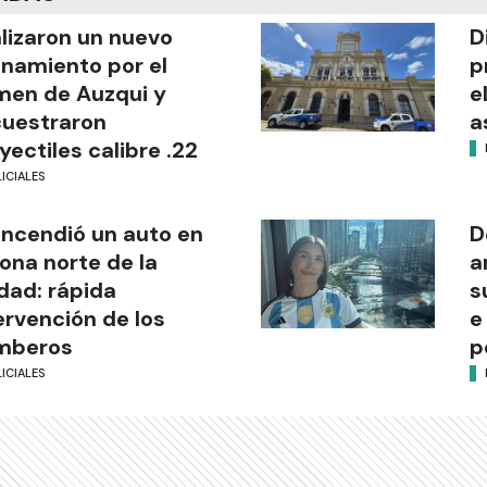
lizaron un nuevo
D
anamiento por el
p
men de Auzqui y
e
uestraron
a
yectiles calibre .22
ICIALES
incendió un auto en
D
zona norte de la
a
dad: rápida
s
ervención de los
e
mberos
p
ICIALES