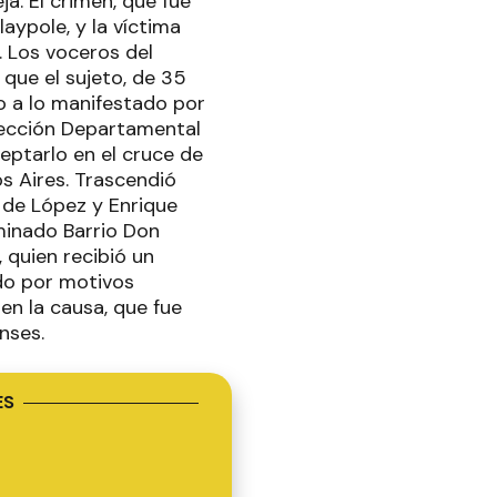
ja. El crimen, que fue
aypole, y la víctima
. Los voceros del
que el sujeto, de 35
o a lo manifestado por
irección Departamental
eptarlo en el cruce de
s Aires. Trascendió
a de López y Enrique
minado Barrio Don
 quien recibió un
ado por motivos
 en la causa, que fue
nses.
ES