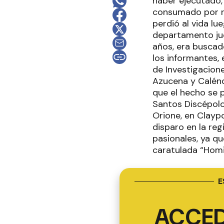
haber ejecutado, 
consumado por ra
perdió al vida lu
departamento jud
años, era buscad
los informantes,
de Investigacione
Azucena y Calénd
que el hecho se p
Santos Discépolo
Orione, en Claypo
disparo en la re
pasionales, ya qu
caratulada “Homic
E
ACCED