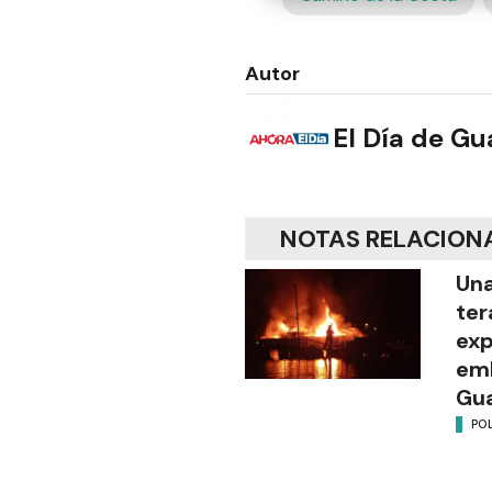
Autor
El Día de G
NOTAS RELACION
Una
ter
exp
emb
Gu
POL