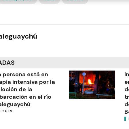
ualeguaychú
ADAS
 persona está en
I
apia intensiva por la
e
loción de la
d
arcación en el río
t
aleguaychú
d
B
ICIALES