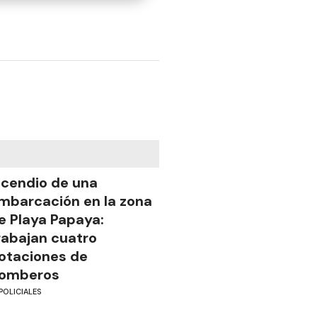
ncendio de una
mbarcación en la zona
e Playa Papaya:
rabajan cuatro
otaciones de
omberos
POLICIALES