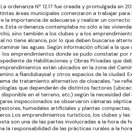
La ordenanza Nº 12.17 fue creada y promulgada en 20
tintas áreas municipales comenzaron a trabajar para 
re la importancia de adecuarse y realizar un correcto
es. Esta ordenanza contemplaba no sólo a las vivienda
chú, sino también a los clubes y a los emprendimiento
cal no tiene alcance, por lo que deben buscarse altern
taminar las aguas. Según información oficial a la que 
los emprendimientos donde se pudo constatar por m
xpediente de Habilitaciones y Obras Privadas que debí
 emprendimientos están ubicados en la zona del Cami
 camino a Ñandubaysal y otros espacios de la ciudad. 
ema de tratamiento alternativo de cloacales, “se refi
ologías que dependerán de distintos factores (ubicac
disponible en el terreno, etc.) según la necesidad de
ugares inspeccionados se observaron cámaras séptica
digestores, humedales artificiales y plantas compactas,
ros Los emprendimientos turísticos, los clubes y las 
sta son una de las partes involucradas a la hora de ha
uma la responsabilidad de las prácticas rurales a la hor