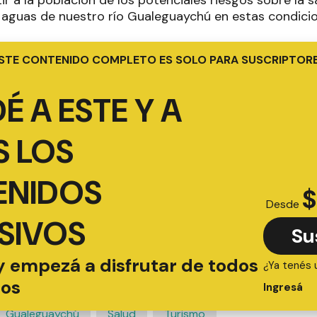
s aguas de nuestro río Gualeguaychú en estas condicio
STE CONTENIDO COMPLETO ES SOLO PARA SUSCRIPTOR
É A ESTE Y A
 LOS
ENIDOS
$
Desde
SIVOS
Su
y empezá a disfrutar de todos
¿Ya tenés 
ios
Ingresá
Gualeguaychú
Salud
Turismo