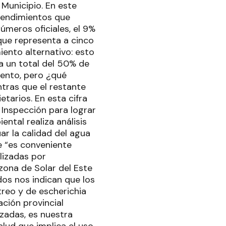
 Municipio. En este
rendimientos que
meros oficiales, el 9%
 que representa a cinco
iento alternativo: esto
a un total del 50% de
ento, pero ¿qué
tras que el restante
tarios. En esta cifra
 Inspección para lograr
ntal realiza análisis
ar la calidad del agua
e “es conveniente
alizadas por
zona de Solar del Este
ados nos indican que los
reo y de escherichia
ación provincial
zadas, es nuestra
alud que implica el uso