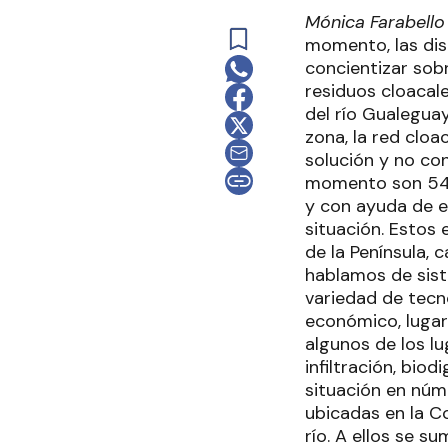
Mónica Farabello
momento, las dis
concientizar sob
residuos cloacal
del río Gualeguay
zona, la red cloa
solución y no con
momento son 54 
y con ayuda de e
situación. Estos
de la Península,
hablamos de sist
variedad de tecn
económico, lugar 
algunos de los l
infiltración, bio
situación en núme
ubicadas en la Co
río. A ellos se s