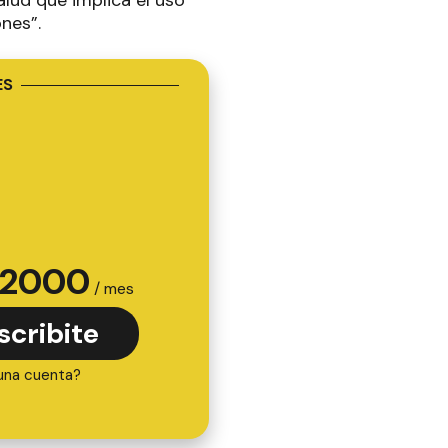
nes”.
ES
2000
/ mes
scribite
una cuenta?