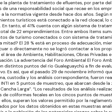
 la planta de tratamiento de efluentes, por parte del
 de una responsabilidad social que recae en los emp
a la normativa vigente desde hace dos años. Según nú
ientos turísticos está conectado a la red cloacal, lo
. En tanto, el 41% cuenta con algún sistema de tratam
total de 22 emprendimientos. Entre ambos ítems sum
ntos de turismo conectados o con sistema de tratami
ra mitad? El 28 % está en proceso de adecuación, mien
uar o directamente no se logró contactar a los propie
el área de Ambiente, Habilitaciones, Obras Privadas e
ción. La advertencia del Foro Ambiental El Foro Ambie
n distintos puntos del rio Gualeguaychú a fin de evalu
ivo. Es así, que el pasado 29 de noviembre informó qu
ma, custodia y los análisis correspondiente, fueron re
l INTI en 5 puntos de muestreo, que abarcan desde la 
e Cancha Larga”. “Los resultados de los análisis realiz
s de coliformes fecales en los cincos puntos de muest
 ellos, superan los valores permitido por la reglament
ados por los datos obtenidos en estas muestras anali
ir a la población de los potenciales riesgos sobre la s