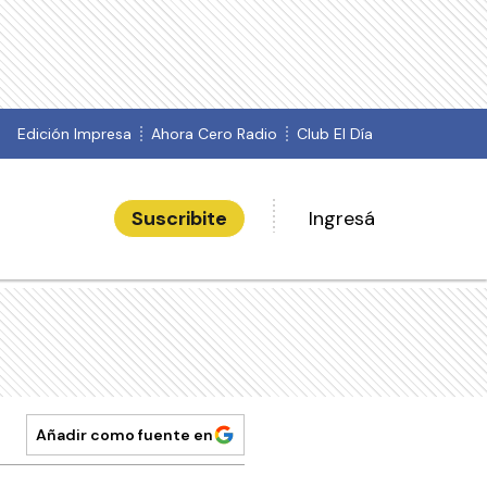
Edición Impresa
Ahora Cero Radio
Club El Día
Suscribite
Ingresá
Añadir como fuente en