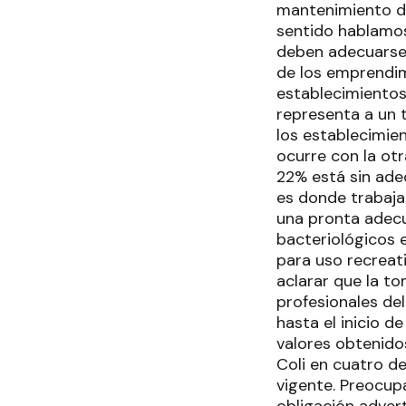
mantenimiento de
sentido hablamos
deben adecuarse 
de los emprendim
establecimientos
representa a un 
los establecimie
ocurre con la ot
22% está sin adec
es donde trabaja 
una pronta adecua
bacteriológicos e
para uso recreat
aclarar que la to
profesionales de
hasta el inicio d
valores obtenido
Coli en cuatro de
vigente. Preocup
obligación advert