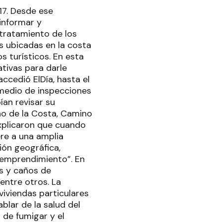
17. Desde ese
informar y
 tratamiento de los
s ubicadas en la costa
s turísticos. En esta
ativas para darle
accedió ElDía, hasta el
edio de inspecciones
an revisar su
no de la Costa, Camino
Explicaron que cuando
ere a una amplia
ión geográfica,
l emprendimiento”. En
s y caños de
 entre otros. La
viviendas particulares
blar de la salud del
a de fumigar y el