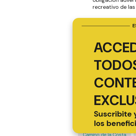
recreativo de la
E
ACCED
TODOS
CONT
EXCLU
Suscribite 
los benefic
Camino de la Costa