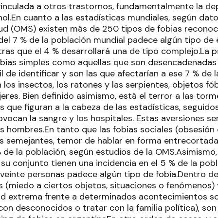
vinculada a otros trastornos, fundamentalmente la de
hol.En cuanto a las estadísticas mundiales, según dat
lud (OMS) existen más de 250 tipos de fobias reconoc
del 7 % de la población mundial padece algún tipo de 
ras que el 4 % desarrollará una de tipo complejo.La ps
fobias simples como aquellas que son desencadenadas
l de identificar y son las que afectarían a ese 7 % de l
n los insectos, los ratones y las serpientes, objetos f
eres. Bien definido asimismo, está el terror a las torme
los que figuran a la cabeza de las estadísticas, seguid
ovocan la sangre y los hospitales. Estas aversiones se
os hombres.En tanto que las fobias sociales (obsesión
us semejantes, temor de hablar en forma entrecortada
% de la población, según estudios de la OMS.Asimismo,
 su conjunto tienen una incidencia en el 5 % de la pobl
veinte personas padece algún tipo de fobia.Dentro de 
s (miedo a ciertos objetos, situaciones o fenómenos) 
d extrema frente a determinados acontecimientos so
con desconocidos o tratar con la familia política), 