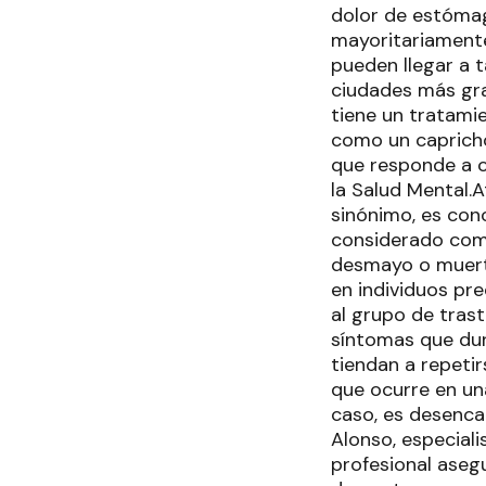
dolor de estómag
mayoritariamente
pueden llegar a 
ciudades más gra
tiene un tratamie
como un capricho
que responde a c
la Salud Mental.
sinónimo, es con
considerado como
desmayo o muert
en individuos pr
al grupo de tras
síntomas que dur
tiendan a repetirs
que ocurre en una
caso, es desenca
Alonso, especiali
profesional aseg