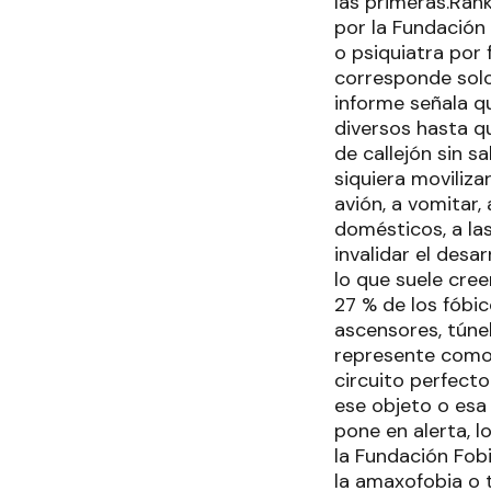
las primeras.Ran
por la Fundación 
o psiquiatra por 
corresponde solo
informe señala q
diversos hasta q
de callejón sin s
siquiera movilizar
avión, a vomitar, 
domésticos, a las
invalidar el desa
lo que suele cre
27 % de los fóbic
ascensores, túnel
represente como 
circuito perfecto
ese objeto o esa
pone en alerta, l
la Fundación Fob
la amaxofobia o 