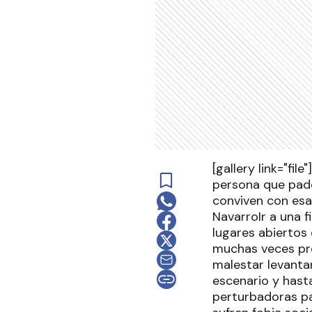
[gallery link="fi
persona que pade
conviven con esa
NavarroIr a una 
lugares abiertos 
muchas veces pro
malestar levantar
escenario y hast
perturbadoras pa