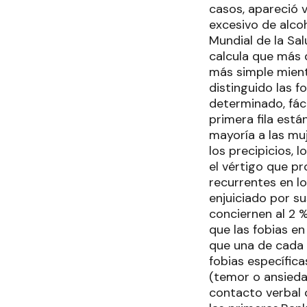
casos, apareció 
excesivo de alco
Mundial de la Sa
calcula que más 
más simple mient
distinguido las 
determinado, fáci
primera fila está
mayoría a las muj
los precipicios, 
el vértigo que pr
recurrentes en l
enjuiciado por s
conciernen al 2 
que las fobias en
que una de cada 
fobias específica
(temor o ansieda
contacto verbal 