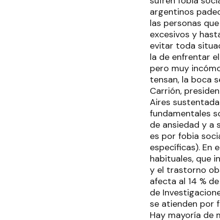
sufren fobia soci
argentinos padec
las personas que
excesivos y hast
evitar toda situ
la de enfrentar e
pero muy incómod
tensan, la boca s
Carrión, preside
Aires sustentada
fundamentales so
de ansiedad y a s
es por fobia soci
específicas). En 
habituales, que i
y el trastorno ob
afecta al 14 % d
de Investigacion
se atienden por 
Hay mayoría de m