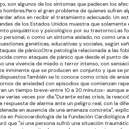
o, son algunos de los síntomas que padecen los afec
 hombres.Pero el gran problema de quienes sufren al
tardar años en recibir el tratamiento adecuado. Un es
ndes de los Estados Unidos muestra que solamente e
nto psiquiátrico y psicológico por su trastorno.Las f
 personal, o como un síntoma aislado, no como una 
uestiones genéticas, educativas y sociales, según señ
Ataques de pánicoOtra patología relacionada a las fob
ocida como ataques de pánico que desde el punto de v
 una vivencia de miedo o terror intenso, con sensaci
e inminente que se producen en conjunto y que se p
edispuestos.También se lo conoce como crisis de ans
tornos de ansiedad con episodios que comienzan rep
an un tiempo breve-entre 10 a 20 minutos- aunque e
e varias veces por día."Durante estas crisis, la reacción
 respuesta de alarma ante un peligro real, con la dife
denada en ausencia de una amenaza concreta", explic
sta en Psicocardiología de la Fundación Cardiológica 
uró que "si una persona sufrió una situación traumáti