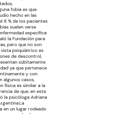
tados,
guna fobia es que
tudio hecho en las
l 8 % de los pacientes
obias suelen verse
enfermedad específica
aló la Fundación para
ias, pero que no son
ista psiquiátrico es
ones de descontrol,
resentan súbitamente
iedad ya que pertenece
entinamente y con
n algunos casos,
 física es similar a la
rencia de que, en este
ó la psicóloga Adriana
Argentina.La
ca en un lugar rodeado