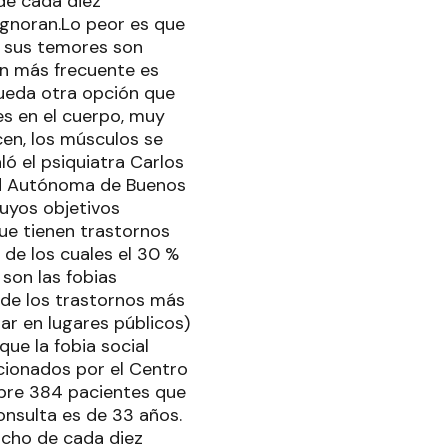
 de cada diez
ignoran.Lo peor es que
s sus temores son
ón más frecuente es
queda otra opción que
es en el cuerpo, muy
en, los músculos se
ló el psiquiatra Carlos
dad Autónoma de Buenos
cuyos objetivos
ue tienen trastornos
 de los cuales el 30 %
 son las fobias
o de los trastornos más
tar en lugares públicos)
ue la fobia social
rcionados por el Centro
obre 384 pacientes que
onsulta es de 33 años.
ocho de cada diez