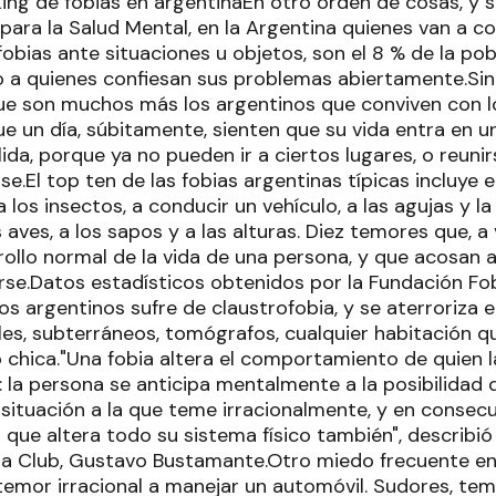
king de fobias en argentinaEn otro orden de cosas, y
para la Salud Mental, en la Argentina quienes van a c
fobias ante situaciones u objetos, son el 8 % de la pob
 a quienes confiesan sus problemas abiertamente.Si
ue son muchos más los argentinos que conviven con 
ue un día, súbitamente, sienten que su vida entra en u
alida, porque ya no pueden ir a ciertos lugares, o reuni
se.El top ten de las fobias argentinas típicas incluye el
a los insectos, a conducir un vehículo, a las agujas y l
 aves, a los sapos y a las alturas. Diez temores que, a 
rrollo normal de la vida de una persona, y que acosan 
erse.Datos estadísticos obtenidos por la Fundación Fo
os argentinos sufre de claustrofobia, y se aterroriza 
es, subterráneos, tomógrafos, cualquier habitación que
chica."Una fobia altera el comportamiento de quien l
: la persona se anticipa mentalmente a la posibilidad 
 situación a la que teme irracionalmente, y en consec
o que altera todo su sistema físico también", describió
ia Club, Gustavo Bustamante.Otro miedo frecuente en
temor irracional a manejar un automóvil. Sudores, temb