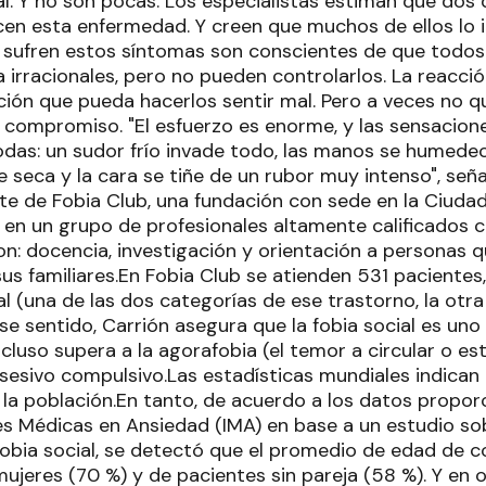
al. Y no son pocas. Los especialistas estiman que dos
en esta enfermedad. Y creen que muchos de ellos lo 
 sufren estos síntomas son conscientes de que todo
a irracionales, pero no pueden controlarlos. La reacci
ación que pueda hacerlos sentir mal. Pero a veces no 
l compromiso. "El esfuerzo es enorme, y las sensacion
as: un sudor frío invade todo, las manos se humedec
e seca y la cara se tiñe de un rubor muy intenso", seña
nte de Fobia Club, una fundación con sede en la Ciu
 en un grupo de profesionales altamente calificados 
n: docencia, investigación y orientación a personas q
us familiares.En Fobia Club se atienden 531 pacientes,
al (una de las dos categorías de ese trastorno, la otra
ese sentido, Carrión asegura que la fobia social es un
ncluso supera a la agorafobia (el temor a circular o es
sesivo compulsivo.Las estadísticas mundiales indican q
e la población.En tanto, de acuerdo a los datos propo
es Médicas en Ansiedad (IMA) en base a un estudio s
fobia social, se detectó que el promedio de edad de c
ujeres (70 %) y de pacientes sin pareja (58 %). Y en 