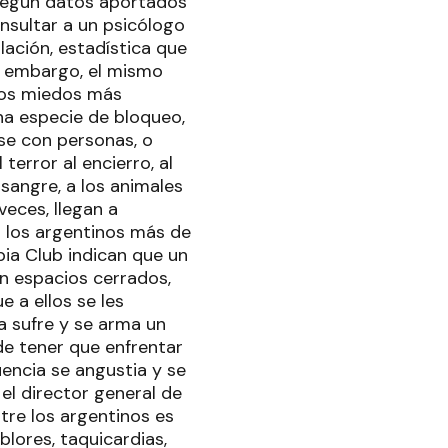
 según datos aportados
onsultar a un psicólogo
lación, estadística que
n embargo, el mismo
los miedos más
na especie de bloqueo,
rse con personas, o
 terror al encierro, al
a sangre, a los animales
veces, llegan a
a los argentinos más de
bia Club indican que un
en espacios cerrados,
 a ellos se les
a sufre y se arma un
de tener que enfrentar
uencia se angustia y se
 el director general de
tre los argentinos es
lores, taquicardias,