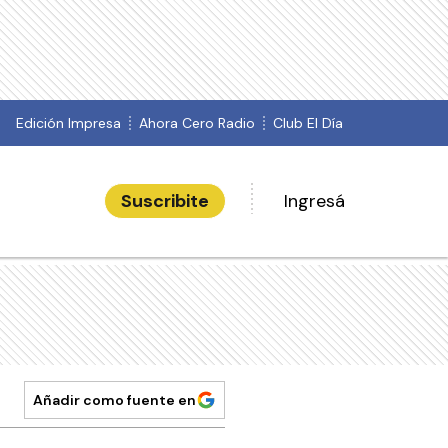
Edición Impresa
Ahora Cero Radio
Club El Día
Suscribite
Ingresá
Añadir como fuente en