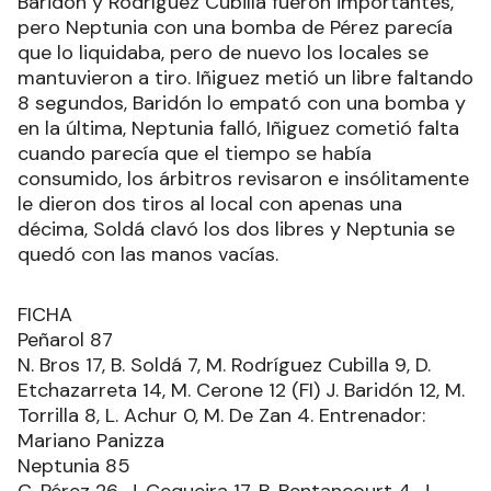
Baridón y Rodríguez Cubilla fueron importantes,
pero Neptunia con una bomba de Pérez parecía
que lo liquidaba, pero de nuevo los locales se
mantuvieron a tiro. Iñiguez metió un libre faltando
8 segundos, Baridón lo empató con una bomba y
en la última, Neptunia falló, Iñiguez cometió falta
cuando parecía que el tiempo se había
consumido, los árbitros revisaron e insólitamente
le dieron dos tiros al local con apenas una
décima, Soldá clavó los dos libres y Neptunia se
quedó con las manos vacías.
FICHA
Peñarol 87
N. Bros 17, B. Soldá 7, M. Rodríguez Cubilla 9, D.
Etchazarreta 14, M. Cerone 12 (FI) J. Baridón 12, M.
Torrilla 8, L. Achur 0, M. De Zan 4. Entrenador:
Mariano Panizza
Neptunia 85
C. Pérez 26, J. Cequeira 17, B. Bentancourt 4, J.