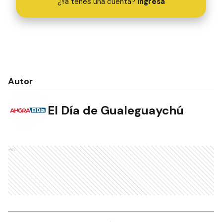
¿Ya tenés una cuenta?
Ingresá
Autor
El Día de Gualeguaychú
Ads