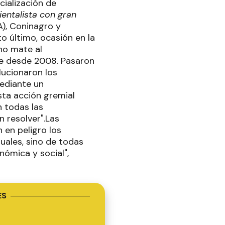
cialización de
entalista con gran
A), Coninagro y
o último, ocasión en la
"no mate al
be desde 2008. Pasaron
lucionaron los
Mediante un
sta acción gremial
n todas las
n resolver".Las
 en peligro los
uales, sino de todas
nómica y social",
ES