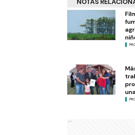
NOTAS RELACION
Fil
fu
agr
niñ
PR
Más
tra
pro
una
PR
Ads