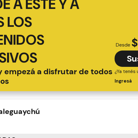
É A ESTE Y A
 LOS
ENIDOS
$
Desde
SIVOS
Su
y empezá a disfrutar de todos
¿Ya tenés 
ios
Ingresá
ualeguaychú