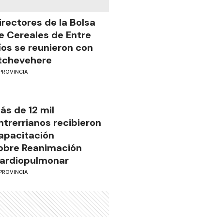
irectores de la Bolsa
e Cereales de Entre
íos se reunieron con
tchevehere
PROVINCIA
ás de 12 mil
ntrerrianos recibieron
apacitación
obre Reanimación
ardiopulmonar
PROVINCIA