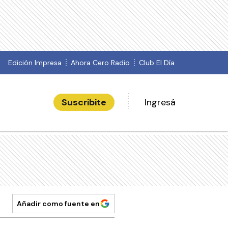
Edición Impresa
Ahora Cero Radio
Club El Día
Suscribite
Ingresá
Añadir como fuente en