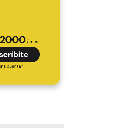
2000
/ mes
scribite
una cuenta?