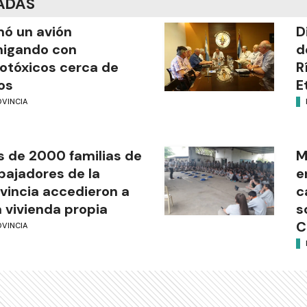
ADAS
mó un avión
D
migando con
d
otóxicos cerca de
R
os
E
OVINCIA
 de 2000 familias de
M
bajadores de la
e
vincia accedieron a
c
 vivienda propia
s
C
OVINCIA