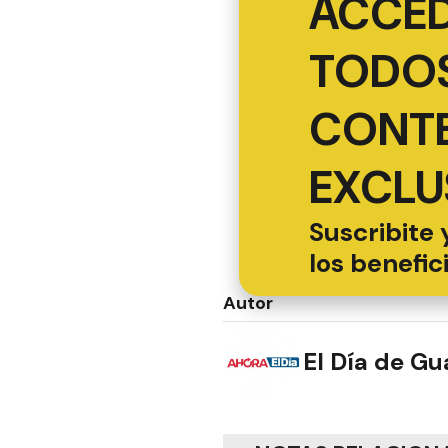
ACCED
TODOS
CONT
EXCLU
Suscribite 
los benefic
Autor
El Día de G