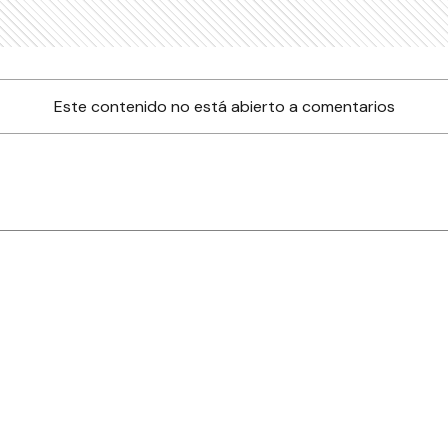
Este contenido no está abierto a comentarios
nes
Farmacias de turno
Tiempo
ia
es
es