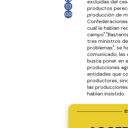
excluidas del ces
productos perec
producción de m
Confederaciones 
cual le habían re
campo"."Bastante
tres ministros de
problemas", se h
comunicado, las e
busca poner en e
producciones agro
entidades que co
productores, sino
las producciones
habían insistido.
E