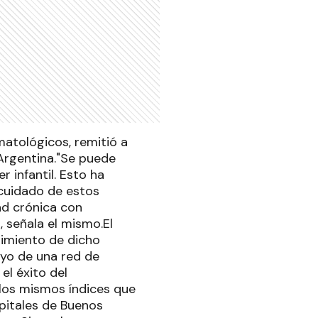
atológicos, remitió a
a Argentina."Se puede
 infantil. Esto ha
 cuidado de estos
ad crónica con
 señala el mismo.El
limiento de dicho
oyo de una red de
el éxito del
 los mismos índices que
spitales de Buenos