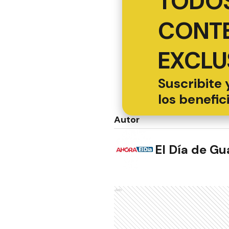
TODOS
CONT
EXCLU
Suscribite 
los benefic
Autor
El Día de G
Ads