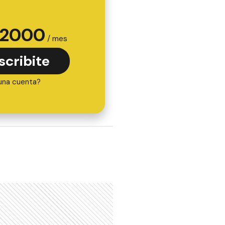
2000
/ mes
scribite
una cuenta?