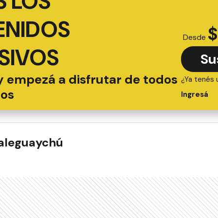
 LOS
ENIDOS
$
Desde
SIVOS
Su
y empezá a disfrutar de todos
¿Ya tenés 
ios
Ingresá
ualeguaychú