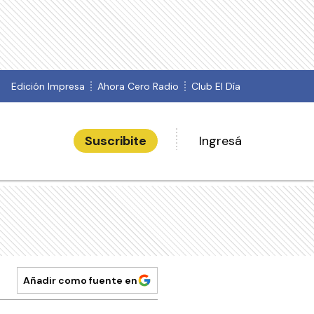
Edición Impresa
Ahora Cero Radio
Club El Día
Suscribite
Ingresá
Añadir como fuente en