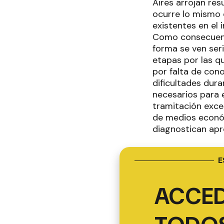
Aires arrojan res
ocurre lo mismo 
existentes en el 
Como consecuenci
forma se ven seri
etapas por las q
por falta de cono
dificultades dura
necesarios para 
tramitación exces
de medios económ
diagnostican apr
E
ACCED