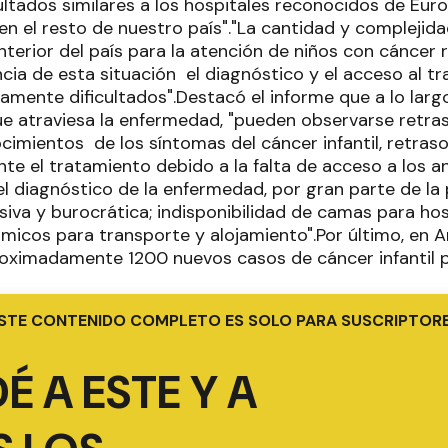
ultados similares a los hospitales reconocidos de Eur
en el resto de nuestro país"."La cantidad y complejida
interior del país para la atención de niños con cáncer re
a de esta situación el diagnóstico y el acceso al t
amente dificultados".Destacó el informe que a lo largo
ue atraviesa la enfermedad, "pueden observarse retras
cimientos de los síntomas del cáncer infantil, retraso 
nte el tratamiento debido a la falta de acceso a los aná
el diagnóstico de la enfermedad, por gran parte de la
iva y burocrática; indisponibilidad de camas para hos
icos para transporte y alojamiento".Por último, en A
oximadamente 1200 nuevos casos de cáncer infantil 
STE CONTENIDO COMPLETO ES SOLO PARA SUSCRIPTOR
É A ESTE Y A