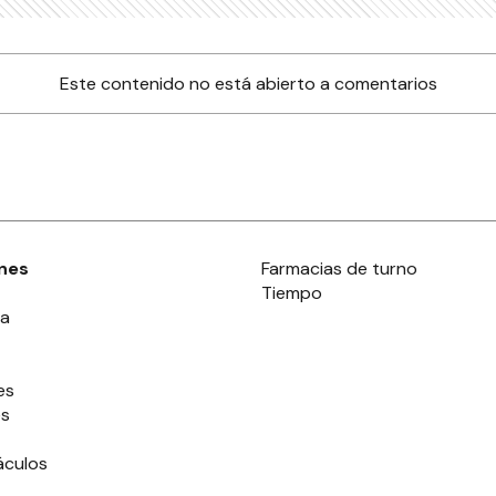
Este contenido no está abierto a comentarios
nes
Farmacias de turno
Tiempo
ia
es
es
áculos