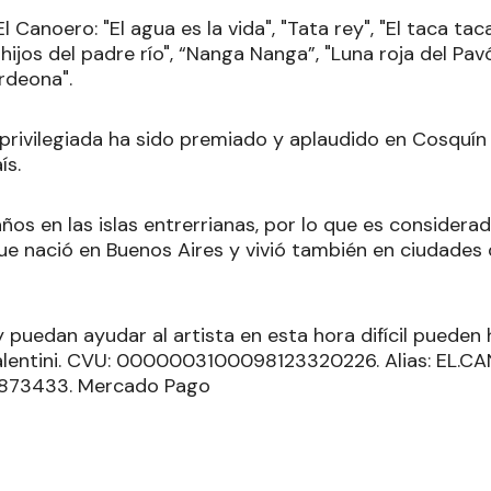
 Canoero: "El agua es la vida", "Tata rey", "El taca ta
 hijos del padre río", “Nanga Nanga”, "Luna roja del Pav
rdeona".
 privilegiada ha sido premiado y aplaudido en Cosquín
ís.
años en las islas entrerrianas, por lo que es considerad
ue nació en Buenos Aires y vivió también en ciudades 
puedan ayudar al artista en esta hora difícil pueden 
Valentini. CVU: 0000003100098123320226. Alias: EL.
5873433. Mercado Pago