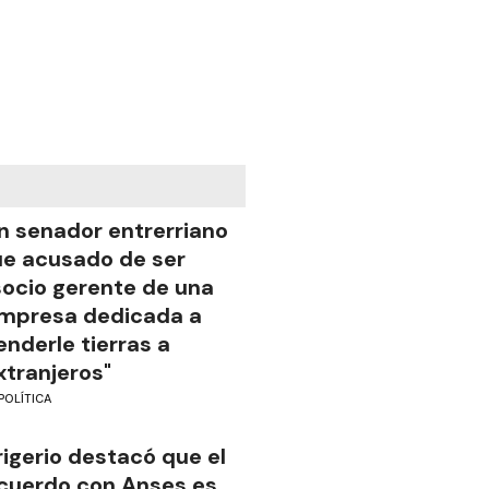
n senador entrerriano
ue acusado de ser
socio gerente de una
mpresa dedicada a
enderle tierras a
xtranjeros"
POLÍTICA
rigerio destacó que el
cuerdo con Anses es