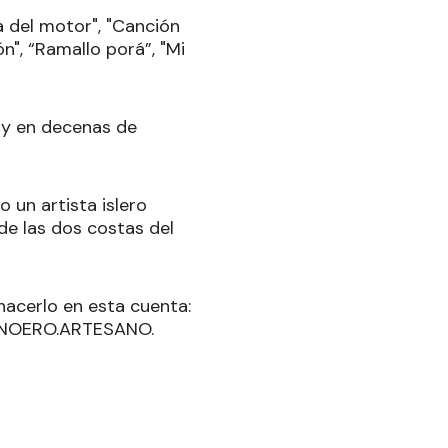
ca del motor", "Canción
ón", “Ramallo porá”, "Mi
 y en decenas de
o un artista islero
de las dos costas del
hacerlo en esta cuenta:
CANOERO.ARTESANO.