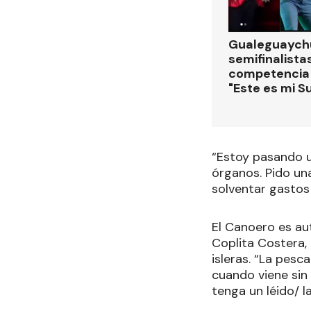
Gualeguaychú
semifinalistas
competencia
"Este es mi S
“Estoy pasando u
órganos. Pido un
solventar gastos y
El Canoero es au
Coplita Costera, 
isleras. “La pesc
cuando viene sin 
tenga un léido/ la