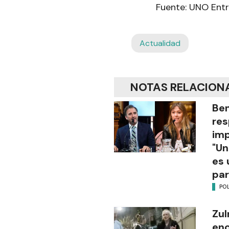
Fuente: UNO Entre
Actualidad
NOTAS RELACION
Be
res
imp
"Un
es 
par
POL
Zul
enc