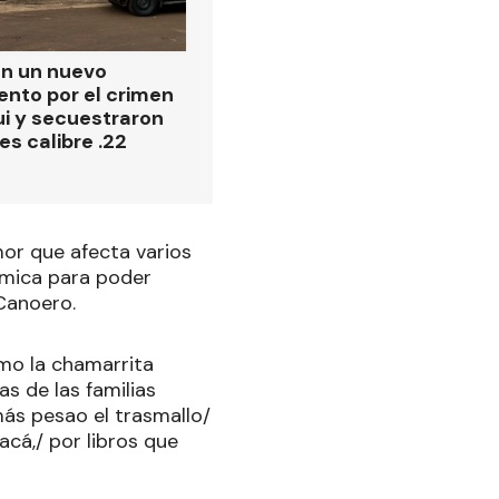
on un nuevo
ento por el crimen
i y secuestraron
es calibre .22
or que afecta varios
ómica para poder
 Canoero.
omo la chamarrita
as de las familias
más pesao el trasmallo/
acá,/ por libros que