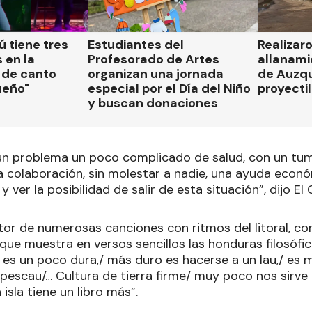
 tiene tres
Estudiantes del
Realizar
 en la
Profesorado de Artes
allanami
 de canto
organizan una jornada
de Auzqu
ueño"
especial por el Día del Niño
proyectil
y buscan donaciones
n problema un poco complicado de salud, con un tum
a colaboración, sin molestar a nadie, una ayuda econ
 ver la posibilidad de salir de esta situación”, dijo El
tor de numerosas canciones con ritmos del litoral, c
que muestra en versos sencillos las honduras filosófic
a es un poco dura,/ más duro es hacerse a un lau,/ es 
pescau/… Cultura de tierra firme/ muy poco nos sirve 
 isla tiene un libro más”.