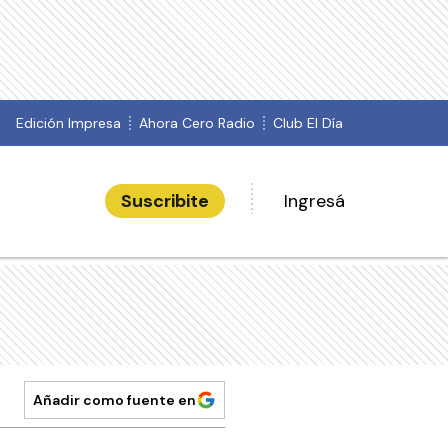
Edición Impresa
Ahora Cero Radio
Club El Día
Suscribite
Ingresá
Añadir como fuente en