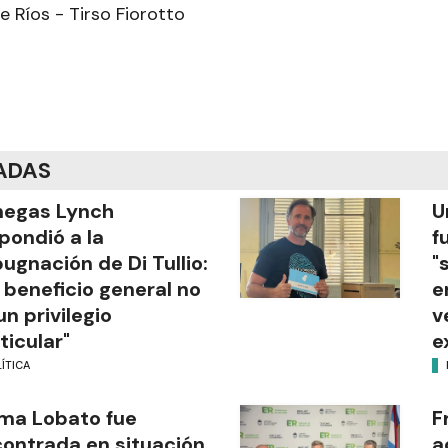
 Ríos - Tirso Fiorotto
ADAS
negas Lynch
U
pondió a la
f
ugnación de Di Tullio:
"
 beneficio general no
e
un privilegio
v
ticular"
e
ÍTICA
ma Lobato fue
F
ontrada en situación
a