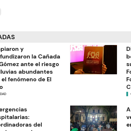
ADAS
piaron y
D
fundizaron la Cañada
b
Gómez ante el riesgo
s
lluvias abundantes
F
 el fenómeno de El
F
o
C
UDAD
ergencias
A
pitalarias:
v
rdinadoras del
e