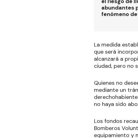
el riesgo de l
abundantes p
fenómeno de 
La medida establ
que será incorpor
alcanzará a prop
ciudad, pero no s
Quienes no desee
mediante un trámi
derechohabientes
no haya sido abo
Los fondos recau
Bomberos Volunta
equipamiento y m