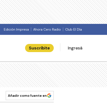
Edición Impresa
Ahora Cero Radio
Club El Día
Suscribite
Ingresá
Añadir como fuente en