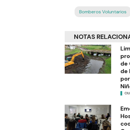
Bomberos Voluntarios
NOTAS RELACION
Lim
pro
de 
de 
por
Niñ
CI
Em
Hos
coo