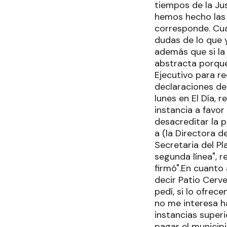
tiempos de la Jus
hemos hecho las 
corresponde. Cua
dudas de lo que 
además que si la
abstracta porque
Ejecutivo para re
declaraciones del
lunes en El Día, 
instancia a favor
desacreditar la 
a (la Directora 
Secretaria del P
segunda línea", 
firmó".En cuanto 
decir Patio Cerv
pedí, si lo ofrec
no me interesa ha
instancias superi
pagar el municipi