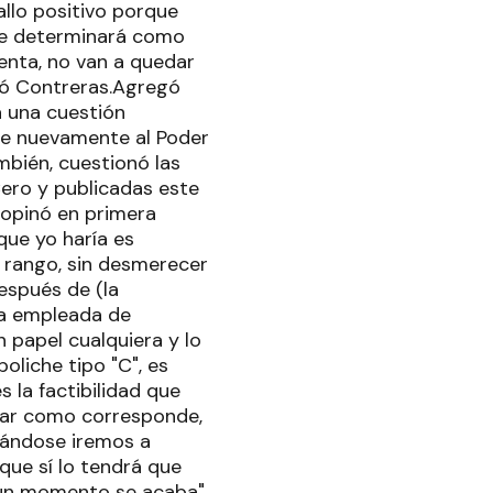
allo positivo porque
que determinará como
enta, no van a quedar
izó Contreras.Agregó
a una cuestión
se nuevamente al Poder
mbién, cuestionó las
Cero y publicadas este
e opinó en primera
 que yo haría es
o rango, sin desmerecer
espués de (la
una empleada de
 papel cualquiera y lo
oliche tipo "C", es
 la factibilidad que
bajar como corresponde,
abándose iremos a
 que sí lo tendrá que
n un momento se acaba".