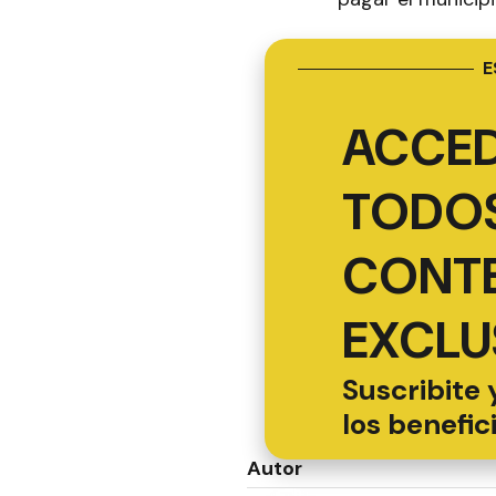
E
ACCED
TODOS
CONT
EXCLU
Suscribite 
los benefic
Autor