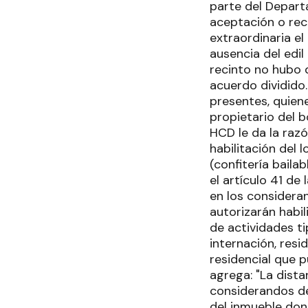
parte del Depart
aceptación o rec
extraordinaria e
ausencia del edi
recinto no hubo 
acuerdo dividido.
presentes, quien
propietario del b
HCD le da la razó
habilitación del 
(confitería baila
el artículo 41 de
en los consideran
autorizarán habil
de actividades t
internación, resi
residencial que p
agrega: "La dista
considerandos de
del inmueble dond