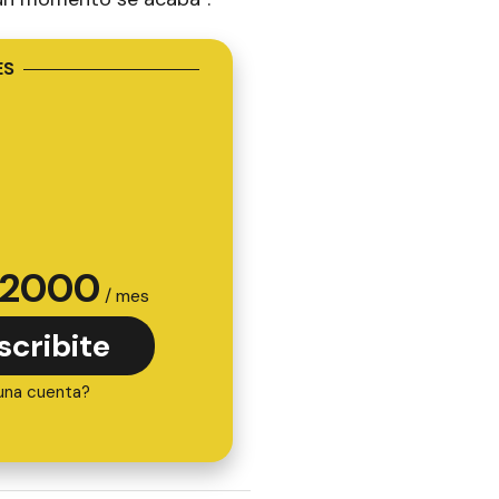
ES
2000
/ mes
scribite
una cuenta?