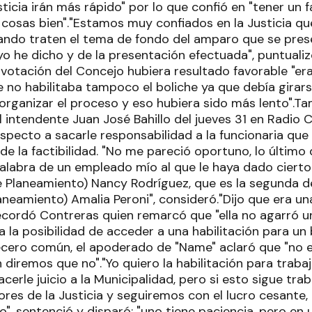
ticia irán más rápido" por lo que confió en "tener un f
cosas bien"."Estamos muy confiados en la Justicia 
ndo traten el tema de fondo del amparo que se pres
yo he dicho y de la presentación efectuada", puntual
 votación del Concejo hubiera resultado favorable "er
 no habilitaba tampoco el boliche ya que debía girar
organizar el proceso y eso hubiera sido más lento".Ta
 intendente Juan José Bahillo del jueves 31 en Radio 
respecto a sacarle responsabilidad a la funcionaria qu
 de la factibilidad. "No me pareció oportuno, lo último
palabra de un empleado mío al que le haya dado ciert
de Planeamiento) Nancy Rodríguez, que es la segunda d
laneamiento) Amalia Peroni", consideró."Dijo que era 
recordó Contreras quien remarcó que "ella no agarró un
a la posibilidad de acceder a una habilitación para un b
ecero común, el apoderado de "Name" aclaró que "no es
en diremos que no"."Yo quiero la habilitación para tra
cerle juicio a la Municipalidad, pero si esto sigue tr
ores de la Justicia y seguiremos con el lucro cesante,
o", sentenció y disparó: "uno tiene paciencia, pero e