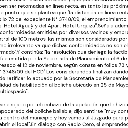
eben ser retomadas en línea recta, en tanto las próxi
se punto que se plantea que "la distancia en línea rec
folio 72 del expediente N° 3748/09, el emprendimient
l Hotel Aguaý y del Apart Hotel Urquiza".Señala adem
 conformidades emitidas por diversos vecinos y empr
etral de 100 metros, las mismas son consideradas por 
o irrelevante ya que dichas conformidades no son e
mado".Y continúa: "la resolución que deniega la factibi
ue emitida por la Secretaría de Planeamiento el 6 d
teresado el 12 de noviembre, según consta en folios 73
° 3748/09 del HCD".Los considerandos finalizan dando 
de ratificar lo actuado por la Secretaría de Planeamie
ilidad de habilitación al boliche ubicado en 25 de May
ltiespacio".
e enojado por el rechazo de la apelación que le hizo 
apoderado del boliche bailable, dijo sentirse "muy con
ia dentro del municipio y hoy vamos al Juzgado para p
brir el local".En diálogo con Radio Cero, el emprende