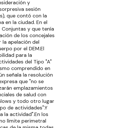
nsideración y
sorpresiva sesión
s), que contó con la
 en la ciudad. En el
 Conjuntas y que tenía
ración de los concejales
 la apelación del
uerpo por el DEM.El
ilidad para la
tividades del Tipo "A"
l mismo comprendido en
ún señala la resolución
 expresa que "no se
orizarán emplazamientos
nciales de salud con
galows y todo otro lugar
po de actividades".Y
a la actividad".En los
o límite perimetral
ticas de la misma todas