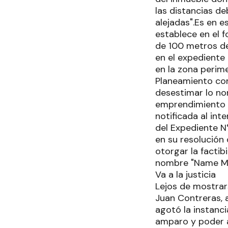
las distancias d
alejadas".Es en e
establece en el 
de 100 metros de
en el expediente
en la zona perim
Planeamiento com
desestimar lo nor
emprendimiento f
notificada al in
del Expediente N
en su resolución 
otorgar la factib
nombre "Name Mu
Va a la justicia
Lejos de mostrars
Juan Contreras, 
agotó la instanc
amparo y poder a