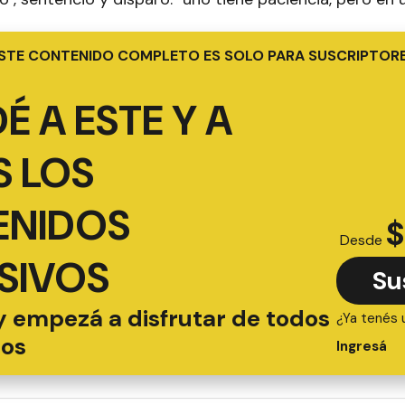
STE CONTENIDO COMPLETO ES SOLO PARA SUSCRIPTOR
É A ESTE Y A
 LOS
ENIDOS
$
Desde
SIVOS
Su
y empezá a disfrutar de todos
¿Ya tenés 
ios
Ingresá