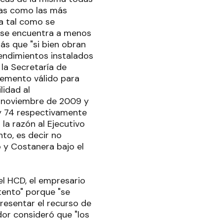
mas como las más
ta tal como se
o se encuentra a menos
ás que "si bien obran
endimientos instalados
la Secretaría de
lemento válido para
lidad al
e noviembre de 2009 y
 y 74 respectivamente
la razón al Ejecutivo
nto, es decir no
o y Costanera bajo el
el HCD, el empresario
tento" porque "se
resentar el recurso de
dor consideró que "los