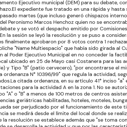
amento Ejecutivo municipal (DEM) para su debate, co
hazo.El expediente fue tratado en una rápida y hasta 
l pasado martes (que incluso generó chispazos interno
l del Peronismo Marcos Henchoz quien no se encontraba
debate y se votó el despacho emitido por Comisiones
En la sesión se leyó la resolución y se puso a conside
es finalmente aprobaron por 8 votos contra 1 rechazar
oliche "Name Multiespacio" que había sido girada al C
n al Poder Ejecutivo Municipal en no conceder la factib
local ubicado en 25 de Mayo casi Costanera para las ac
ble) y Tipo "B" (patio cervecero), "por encontrarse e
 la ordenanza N° 10396/99" que regula la actividad, seg
dos.La citada ordenanza, en su artículo 41° inciso "a"
itaciones para la actividad A en la zona 1. No se aut
ipo "A" o "B" a menos de 100 metros de centros asiste
dencias geriátricas habilitadas, hoteles, moteles, bun
ueda ser perjudicado por el funcionamiento de este ti
ncia se medirá desde el límite del local donde se realiz
 la resolución se establece además que "se toma com
e se desarrolla la actividad y que por las caracterís