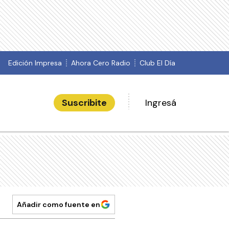
Edición Impresa
Ahora Cero Radio
Club El Día
Suscribite
Ingresá
Añadir como fuente en