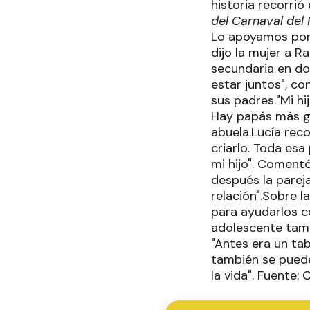
historia recorrió 
del Carnaval del 
Lo apoyamos porqu
dijo la mujer a R
secundaria en dob
estar juntos", co
sus padres."Mi hi
Hay papás más gr
abuela.Lucía rec
criarlo. Toda es
mi hijo". Comentó
después la pareja
relación".Sobre l
para ayudarlos c
adolescente tamb
"Antes era un ta
también se puede
la vida". Fuente: C