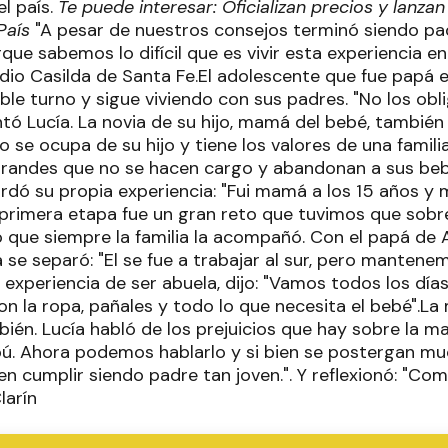
el país.
Te puede interesar: Oficializan precios y lanza
País
"A pesar de nuestros consejos terminó siendo pad
e sabemos lo difícil que es vivir esta experiencia en
adio Casilda de Santa Fe.El adolescente que fue papá e
le turno y sigue viviendo con sus padres. "No los obli
ntó Lucía. La novia de su hijo, mamá del bebé, tambié
jo se ocupa de su hijo y tiene los valores de una familia
andes que no se hacen cargo y abandonan a sus bebé
ordó su propia experiencia: "Fui mamá a los 15 años 
a primera etapa fue un gran reto que tuvimos que sobr
 que siempre la familia la acompañó. Con el papá de A
 se separó: "El se fue a trabajar al sur, pero manten
a experiencia de ser abuela, dijo: "Vamos todos los día
on la ropa, pañales y todo lo que necesita el bebé".L
ién. Lucía habló de los prejuicios que hay sobre la m
bú. Ahora podemos hablarlo y si bien se postergan mu
n cumplir siendo padre tan joven.". Y reflexionó: "Co
larín