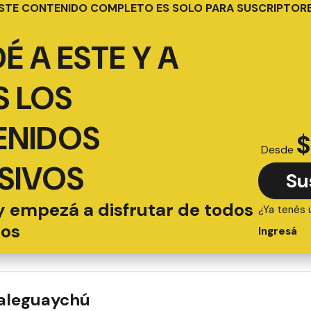
STE CONTENIDO COMPLETO ES SOLO PARA SUSCRIPTOR
É A ESTE Y A
 LOS
ENIDOS
$
Desde
SIVOS
Su
y empezá a disfrutar de todos
¿Ya tenés 
ios
Ingresá
ualeguaychú