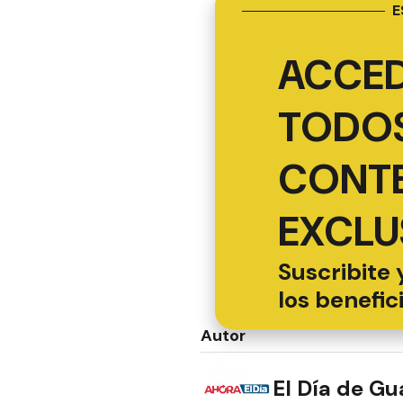
E
ACCED
TODOS
CONT
EXCLU
Suscribite 
los benefic
Autor
El Día de G