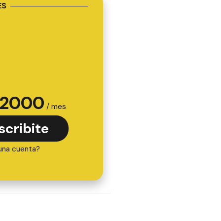
ES
2000
/ mes
scribite
una cuenta?