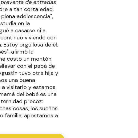
n preventa de entradas
re a tan corta edad.
 plena adolescencia",
studia en la
gué a casarse ni a
n continuó viviendo con
. Estoy orgullosa de él.
s", afirmó la
y me costó un montón
ellevar con el papá de
gustín tuvo otra hija y
emos una buena
s a visitarlo y estamos
a mamá del bebé es una
aternidad precoz:
chas cosas, los sueños
mo familia, apostamos a