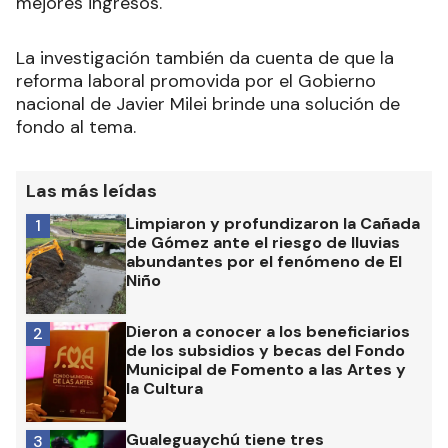
mejores ingresos.
La investigación también da cuenta de que la
reforma laboral promovida por el Gobierno
nacional de Javier Milei brinde una solución de
fondo al tema.
Las más leídas
Limpiaron y profundizaron la Cañada
1
de Gómez ante el riesgo de lluvias
abundantes por el fenómeno de El
Niño
Dieron a conocer a los beneficiarios
2
de los subsidios y becas del Fondo
Municipal de Fomento a las Artes y
la Cultura
Gualeguaychú tiene tres
3