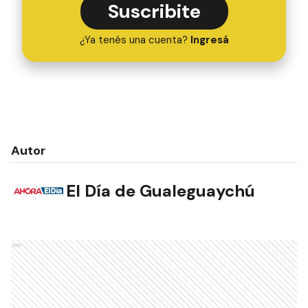
Suscribite
¿Ya tenés una cuenta?
Ingresá
Autor
El Día de Gualeguaychú
Ads