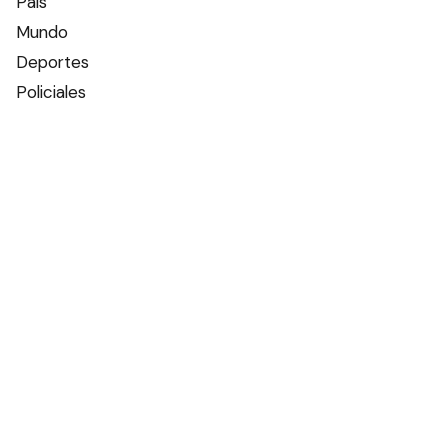
País
Mundo
Deportes
Policiales
Política
Espectáculos
Edictos
Farmacias de turno
Tiempo
Otros canales
Facebook
X