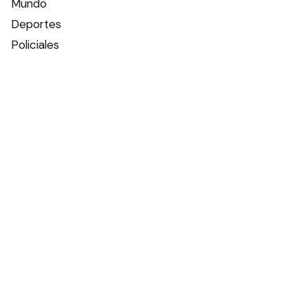
Mundo
Deportes
Policiales
Política
Espectáculos
Edictos
Farmacias de turno
Tiempo
Otros canales
Facebook
X
Instagram