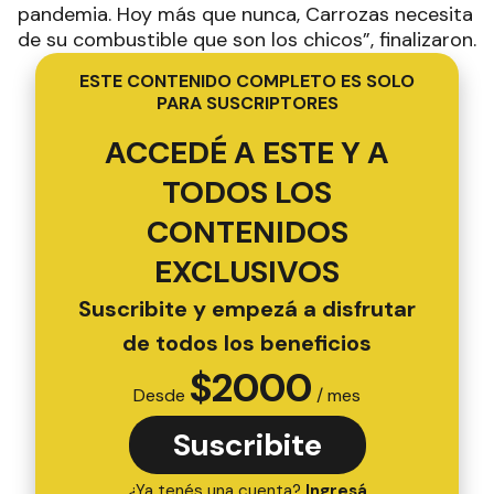
pandemia. Hoy más que nunca, Carrozas necesita
de su combustible que son los chicos”, finalizaron.
ESTE CONTENIDO COMPLETO ES SOLO
PARA SUSCRIPTORES
ACCEDÉ A ESTE Y A
TODOS LOS
CONTENIDOS
EXCLUSIVOS
Suscribite y empezá a disfrutar
de todos los beneficios
$
2000
Desde
/ mes
Suscribite
¿Ya tenés una cuenta?
Ingresá