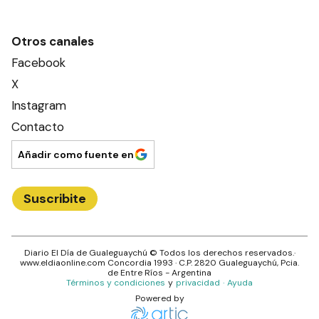
Otros canales
Facebook
X
Instagram
Contacto
Añadir como fuente en
Suscribite
Diario El Día de Gualeguaychú
© Todos los derechos reservados.·
www.
eldiaonline.com
Concordia 1993
· C.P.
2820
Gualeguaychú
, Pcia.
de
Entre Ríos
- Argentina
Términos y condiciones
y
privacidad
·
Ayuda
Powered by