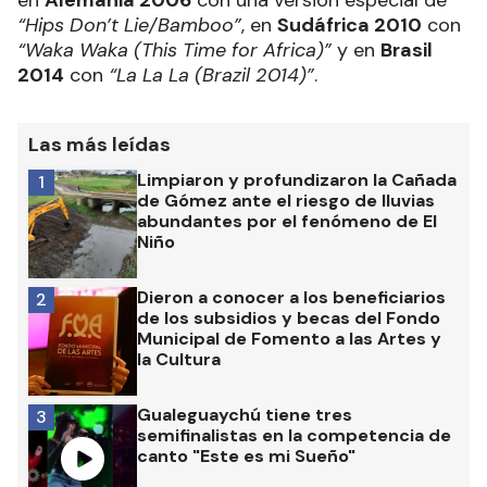
“Hips Don’t Lie/Bamboo”
, en
Sudáfrica 2010
con
“Waka Waka (This Time for Africa)”
y en
Brasil
2014
con
“La La La (Brazil 2014)”
.
Las más leídas
Limpiaron y profundizaron la Cañada
1
de Gómez ante el riesgo de lluvias
abundantes por el fenómeno de El
Niño
Dieron a conocer a los beneficiarios
2
de los subsidios y becas del Fondo
Municipal de Fomento a las Artes y
la Cultura
Gualeguaychú tiene tres
3
semifinalistas en la competencia de
canto "Este es mi Sueño"