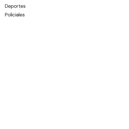
Deportes
Policiales
Política
Espectáculos
Edictos
Farmacias de turno
Tiempo
Otros canales
Facebook
X
Instagram
Contacto