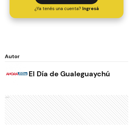
¿Ya tenés una cuenta?
Ingresá
Autor
El Día de Gualeguaychú
Ads