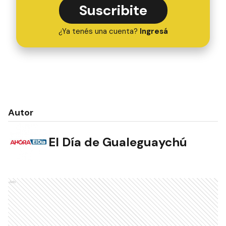
Suscribite
¿Ya tenés una cuenta?
Ingresá
Autor
El Día de Gualeguaychú
Ads