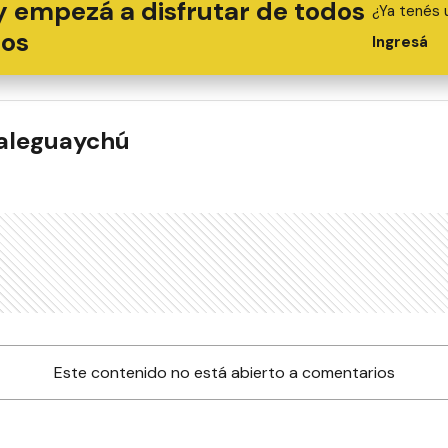
y empezá a disfrutar de todos
¿Ya tenés 
ios
Ingresá
ualeguaychú
Este contenido no está abierto a comentarios