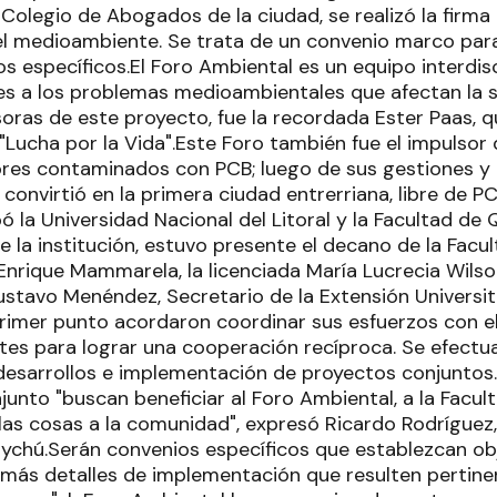
 Colegio de Abogados de la ciudad, se realizó la firma
l medioambiente. Se trata de un convenio marco para
s específicos.El Foro Ambiental es un equipo interdis
es a los problemas medioambientales que afectan la sa
oras de este proyecto, fue la recordada Ester Paas, q
Lucha por la Vida".Este Foro también fue el impulsor 
res contaminados con PCB; luego de sus gestiones y 
onvirtió en la primera ciudad entrerriana, libre de PC
ó la Universidad Nacional del Litoral y la Facultad de
 la institución, estuvo presente el decano de la Facul
Enrique Mammarela, la licenciada María Lucrecia Wils
stavo Menéndez, Secretario de la Extensión Universita
mer punto acordaron coordinar sus esfuerzos con el
tes para lograr una cooperación recíproca. Se efectua
 desarrollos e implementación de proyectos conjuntos
unto "buscan beneficiar al Foro Ambiental, a la Facult
las cosas a la comunidad", expresó Ricardo Rodríguez,
chú.Serán convenios específicos que establezcan obj
demás detalles de implementación que resulten pertin