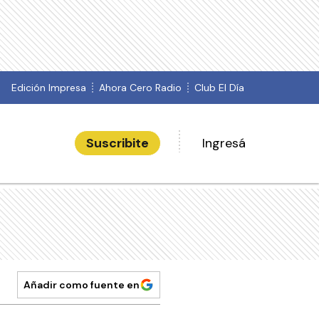
Edición Impresa
Ahora Cero Radio
Club El Día
Suscribite
Ingresá
Añadir como fuente en