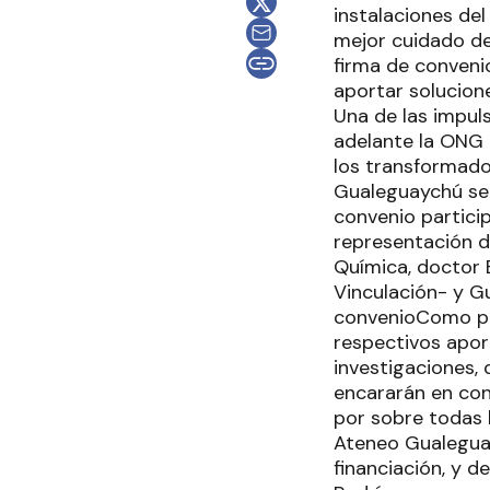
instalaciones del
mejor cuidado de
firma de convenio
aportar solucion
Una de las impuls
adelante la ONG "
los transformado
Gualeguaychú se c
convenio particip
representación de
Química, doctor 
Vinculación- y Gu
convenioComo pri
respectivos apor
investigaciones,
encararán en conj
por sobre todas 
Ateneo Gualeguay
financiación, y 