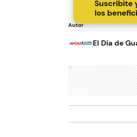
Suscribite 
los benefic
Autor
El Día de G
Ads