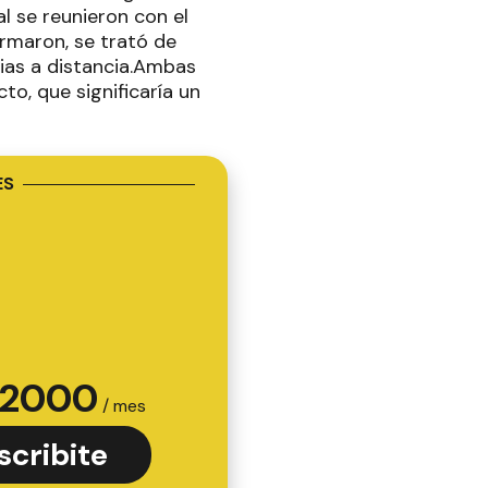
al se reunieron con el
ormaron, se trató de
rias a distancia.Ambas
o, que significaría un
ES
2000
/ mes
scribite