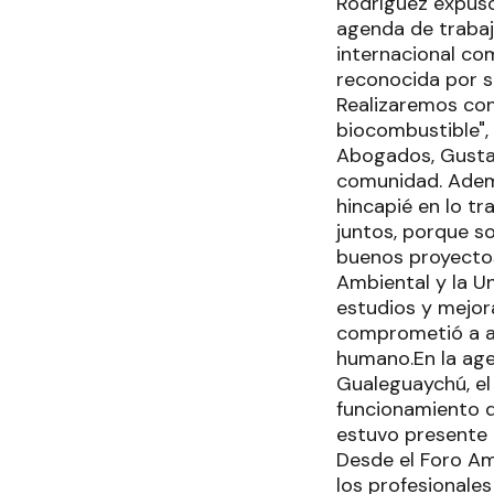
Rodríguez expus
agenda de trabajo
internacional com
reconocida por s
Realizaremos co
biocombustible",
Abogados, Gustav
comunidad. Ademá
hincapié en lo t
juntos, porque s
buenos proyectos
Ambiental y la U
estudios y mejor
comprometió a ap
humano.En la age
Gualeguaychú, el 
funcionamiento de
estuvo presente e
Desde el Foro Amb
los profesionales