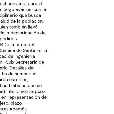
 del convenio para el
 luego avanzar con la
ciplinario que busca
lud de la población.
uien también llevó
de la declorinación de
pedidos,
B.De la firma del
 Química de Santa Fe. En
tad de Ingeniería
on -Sub Secretaria de
ria. Detalles del
 fin de sumar sus
rán estudios,
.Los trabajos que se
ad interviniente, pero
 en representación del
eto, plazo,
entes.Además,