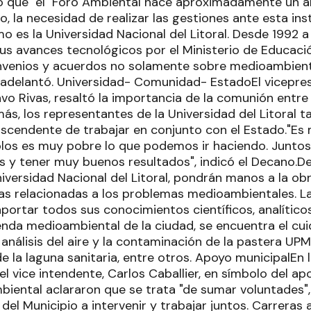
o que "el Foro Ambiental hace aproximadamente un a
, la necesidad de realizar las gestiones ante esta ins
o es la Universidad Nacional del Litoral. Desde 1992 a
us avances tecnológicos por el Ministerio de Educació
nvenios y acuerdos no solamente sobre medioambient
 adelantó. Universidad- Comunidad- EstadoEl vicepres
o Rivas, resaltó la importancia de la comunión entre 
s, los representantes de la Universidad del Litoral t
rascendente de trabajar en conjunto con el Estado."Es
olos es muy pobre lo que podemos ir haciendo. Junto
 y tener muy buenos resultados", indicó el Decano.De
niversidad Nacional del Litoral, pondrán manos a la ob
as relacionadas a los problemas medioambientales. La
ortar todos sus conocimientos científicos, analíticos
nda medioambiental de la ciudad, se encuentra el cuid
análisis del aire y la contaminación de la pastera UPM,
 la laguna sanitaria, entre otros. Apoyo municipalEn 
l vice intendente, Carlos Caballier, en símbolo del apoy
iental aclararon que se trata "de sumar voluntades", 
 del Municipio a intervenir y trabajar juntos. Carreras