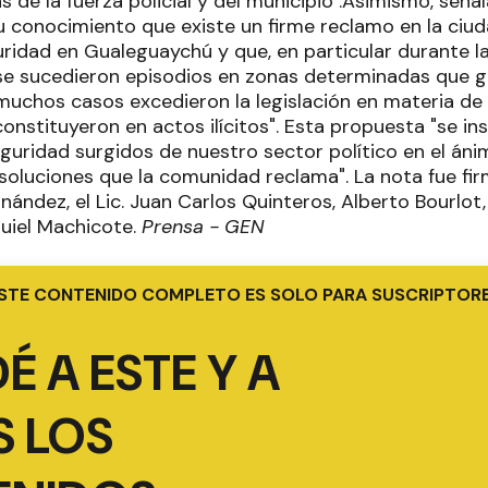
s de la fuerza policial y del municipio".Asimismo, señala
u conocimiento que existe un firme reclamo en la ciud
uridad en Gualeguaychú y que, en particular durante 
l, se sucedieron episodios en zonas determinadas que 
muchos casos excedieron la legislación en materia de 
constituyeron en actos ilícitos". Esta propuesta "se in
uridad surgidos de nuestro sector político en el ánim
soluciones que la comunidad reclama". La nota fue fir
rnández, el Lic. Juan Carlos Quinteros, Alberto Bourlot
quiel Machicote.
Prensa - GEN
STE CONTENIDO COMPLETO ES SOLO PARA SUSCRIPTOR
É A ESTE Y A
 LOS