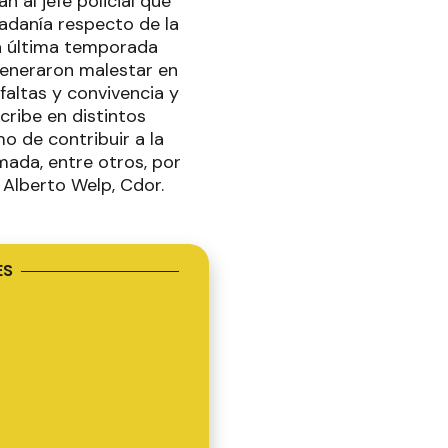
n al jefe policial que
adanía respecto de la
la última temporada
generaron malestar en
faltas y convivencia y
scribe en distintos
o de contribuir a la
mada, entre otros, por
, Alberto Welp, Cdor.
ES