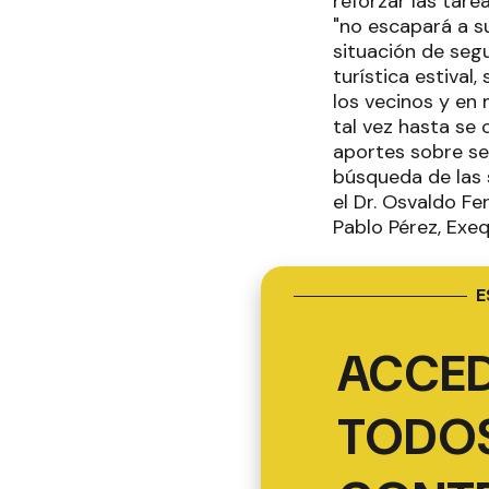
reforzar las tarea
"no escapará a s
situación de seg
turística estiva
los vecinos y en 
tal vez hasta se 
aportes sobre seg
búsqueda de las 
el Dr. Osvaldo Fe
Pablo Pérez, Exe
E
ACCED
TODOS