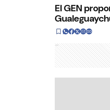
El GEN propon
Gualeguaych
Ads