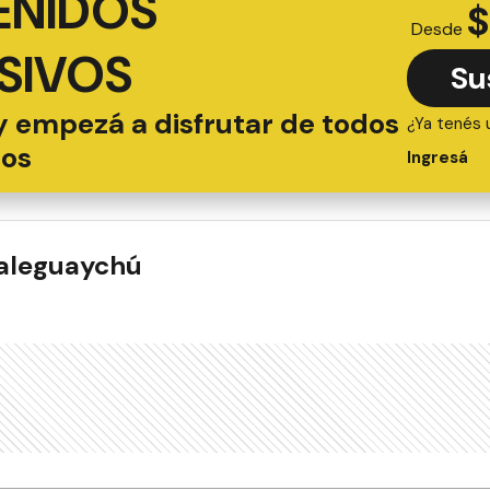
ENIDOS
$
Desde
SIVOS
Su
y empezá a disfrutar de todos
¿Ya tenés 
ios
Ingresá
ualeguaychú