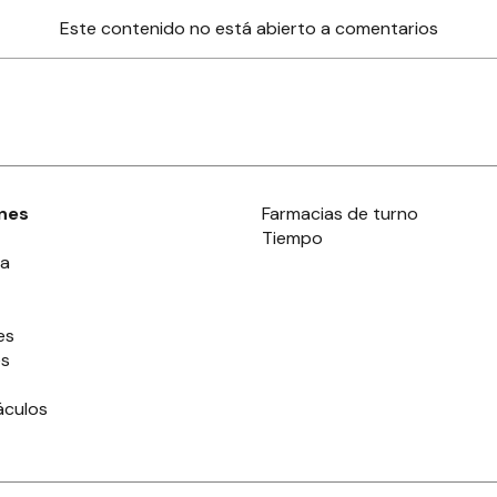
Este contenido no está abierto a comentarios
nes
Farmacias de turno
Tiempo
ia
es
es
áculos