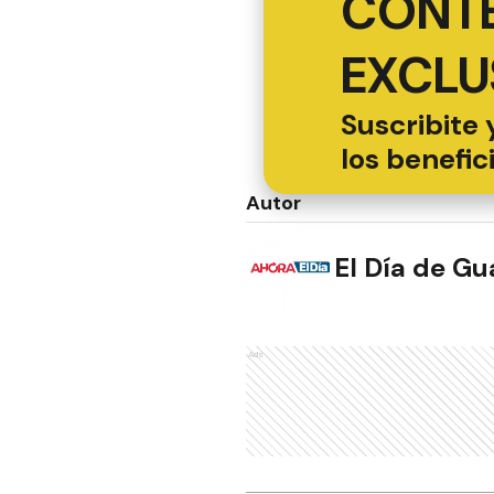
CONT
EXCLU
Suscribite 
los benefic
Autor
El Día de G
Ads