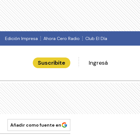
Edición Impresa
Ahora Cero Radio
Club El Día
Suscribite
Ingresá
Añadir como fuente en