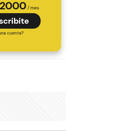
2000
/ mes
scribite
una cuenta?