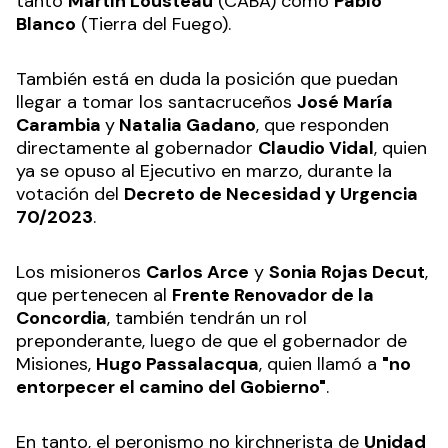
tanto
Martín Lousteau
(CABA) como
Pablo
Blanco
(Tierra del Fuego).
También está en duda la posición que puedan
llegar a tomar los santacruceños
José María
Carambia
y
Natalia Gadano
, que responden
directamente al gobernador
Claudio Vidal
, quien
ya se opuso al Ejecutivo en marzo, durante la
votación del
Decreto de Necesidad y Urgencia
70/2023
.
Los misioneros
Carlos Arce
y
Sonia Rojas Decut
,
que pertenecen al
Frente Renovador de la
Concordia
, también tendrán un rol
preponderante, luego de que el gobernador de
Misiones,
Hugo Passalacqua
, quien llamó a
"no
entorpecer el camino del Gobierno"
.
En tanto, el peronismo no kirchnerista de
Unidad