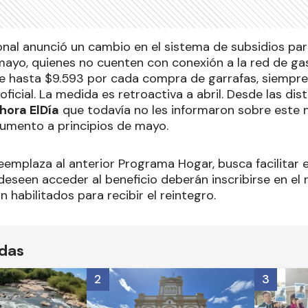
onal anunció un cambio en el sistema de subsidios pa
mayo, quienes no cuenten con conexión a la red de g
e hasta $9.593 por cada compra de garrafas, siempre 
icial. La medida es retroactiva a abril. Desde las dist
hora ElDía
que todavía no les informaron sobre este
aumento a principios de mayo.
reemplaza al anterior Programa Hogar, busca facilitar 
deseen acceder al beneficio deberán inscribirse en el re
rán habilitados para recibir el reintegro.
ídas
2
3