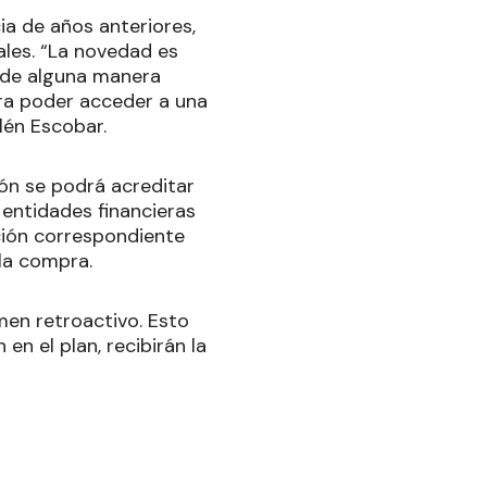
ia de años anteriores,
ales. “La novedad es
l de alguna manera
ara poder acceder a una
lén Escobar.
ión se podrá acreditar
s entidades financieras
ción correspondiente
 la compra.
men retroactivo. Esto
en el plan, recibirán la