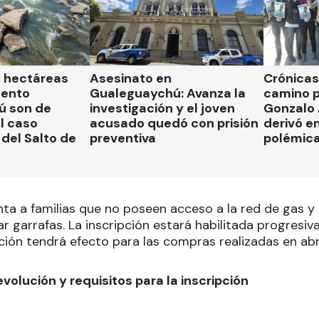
l hectáreas
Asesinato en
Crónicas 
mento
Gualeguaychú: Avanza la
camino p
ú son de
investigación y el joven
Gonzalo
el caso
acusado quedó con prisión
derivó en
del Salto de
preventiva
polémic
ta a familias que no poseen acceso a la red de gas y 
r garrafas. La inscripción estará habilitada progres
ión tendrá efecto para las compras realizadas en abri
olución y requisitos para la inscripción