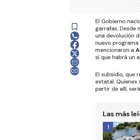
El Gobierno naci
garrafas. Desde 
una devolución d
nuevo programa of
mencionaron a
A
sí que habrá un 
El subsidio, que 
estatal. Quienes 
partir de allí, se
Las más le
1