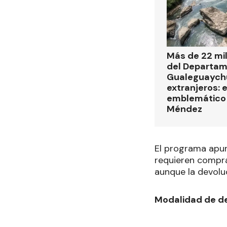
Más de 22 mi
del Departa
Gualeguaych
extranjeros: 
emblemático 
Méndez
El programa apun
requieren compra
aunque la devoluc
Modalidad de dev