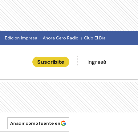
Edición Impresa
Ahora Cero Radio
Club El Día
Suscribite
Ingresá
Añadir como fuente en