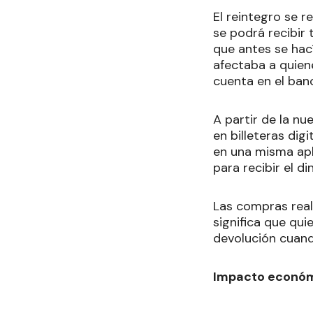
El reintegro se r
se podrá recibir 
que antes se hac
afectaba a quiene
cuenta en el banc
A partir de la nu
en billeteras dig
en una misma apl
para recibir el d
Las compras real
significa que qui
devolución cuand
Impacto económi