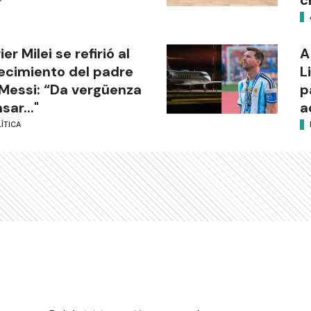
c
ier Milei se refirió al
A
lecimiento del padre
L
Messi: “Da vergüenza
p
sar..."
a
ÍTICA