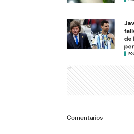
Jav
fal
de 
pen
POL
Ads
Comentarios