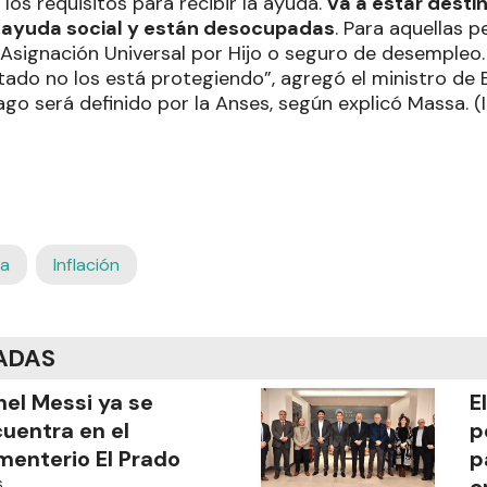
os requisitos para recibir la ayuda.
Va a estar desti
 ayuda social y están desocupadas
. Para aquellas 
 Asignación Universal por Hijo o seguro de desempleo
tado no los está protegiendo”, agregó el ministro de 
o será definido por la Anses, según explicó Massa. (
a
Inflación
ADAS
nel Messi ya se
E
uentra en el
p
enterio El Prado
p
S