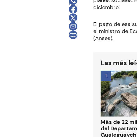
planes sociales.
diciembre.
El pago de esa su
el ministro de 
(Anses).
Las más le
1
Más de 22 mi
del Departa
Gualeguaych