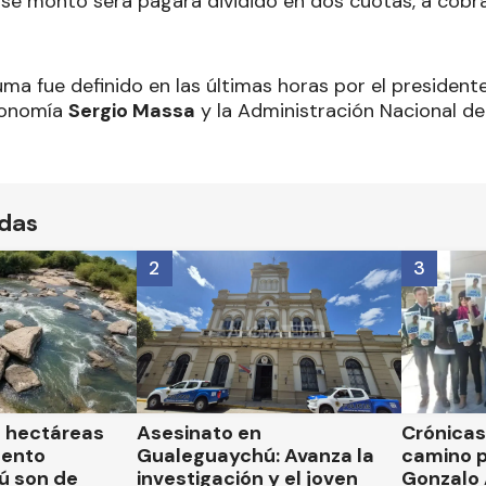
 Ese monto será pagará dividido en dos cuotas, a cob
ma fue definido en las últimas horas por el president
Economía
Sergio Massa
y la Administración Nacional de
ídas
2
3
l hectáreas
Asesinato en
Crónicas 
mento
Gualeguaychú: Avanza la
camino p
ú son de
investigación y el joven
Gonzalo