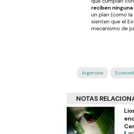
que cumplan con l
reciben ninguna
un plan (como la
sienten que el Es
mecanismo de pag
Argentina
Economí
NOTAS RELACION
Lio
enc
Cem
PAÍ