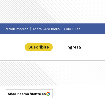
Edición Impresa
Ahora Cero Radio
Club El Día
Suscribite
Ingresá
Añadir como fuente en