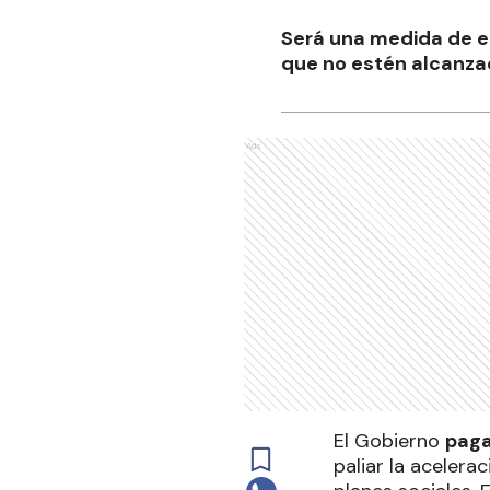
Será una medida de em
que no estén alcanzad
Ads
El Gobierno
paga
paliar la acelera