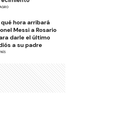
recimiento”
AGRO
 qué hora arribará
ionel Messi a Rosario
ara darle el último
diós a su padre
PAÍS