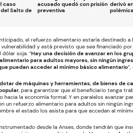
el caso
acusado quedó con prisión
derivó en
del Salto de
preventiva
polémic
ticipado, el refuerzo alimentario estaría destinado a
vulnerabilidad y está previsto que sea financiado por 
 dólar soja. “
Hay una decisión de avanzar en los gr
alimentario para adultos mayores, sin ningún ingre
que puedan acceder al mínimo básico alimentario
”,
dotar de máquinas y herramientas, de bienes de cap
popular
, para garantizar que el beneficiario tenga tra
o hacia la economía formal. Y en paralelos avanzar p
on un refuerzo alimentario para adultos sin ningún in
embre el estado los asista para que accedan al mínimo
 instrumentado desde la Anses, donde tendrán que insc