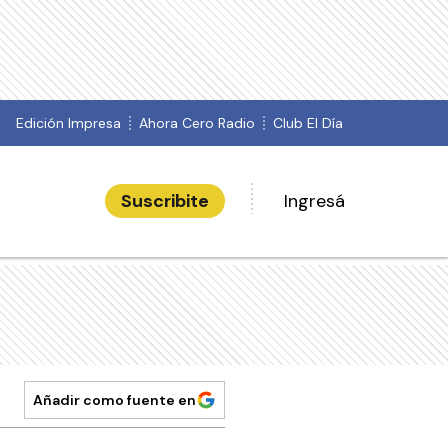
Edición Impresa
Ahora Cero Radio
Club El Día
Suscribite
Ingresá
Añadir como fuente en