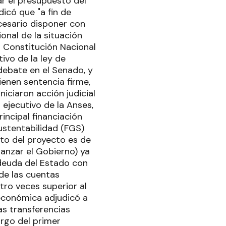
r el presupuesto del
icó que "a fin de
cesario disponer con
onal de la situación
a Constitución Nacional
tivo de la ley de
debate en el Senado, y
ienen sentencia firme,
iciaron acción judicial
 ejecutivo de la Anses,
incipal financiación
ustentabilidad (FGS)
sto del proyecto es de
lanzar el Gobierno) ya
 deuda del Estado con
 de las cuentas
tro veces superior al
 económica adjudicó a
as transferencias
argo del primer