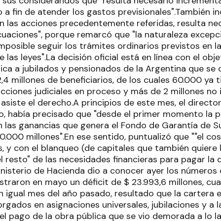
sus considerandos que "resulta necesario incrementa
a fin de atender los gastos previsionales".También ind
n las acciones precedentemente referidas, resulta ne
cuaciones", porque remarcó que "la naturaleza excepci
posible seguir los trámites ordinarios previstos en l
 las leyes".La decisión oficial está en línea con el obje
rica a jubilados y pensionados de la Argentina que se 
,4 millones de beneficiarios, de los cuales 60.000 ya t
ciones judiciales en proceso y más de 2 millones no in
 asiste el derecho.A principios de este mes, el director
o, había precisado que "desde el primer momento la pr
 las ganancias que genera el Fondo de Garantía de S
0.000 millones".En ese sentido, puntualizó que ""el co
, y con el blanqueo (de capitales que también quiere 
l resto" de las necesidades financieras para pagar la
Ministerio de Hacienda dio a conocer ayer los números
straron en mayo un déficit de $ 23.993,6 millones, cua
n igual mes del año pasado, resultado que la cartera
gados en asignaciones universales, jubilaciones y a l
el pago de la obra pública que se vio demorada a lo l