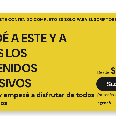
STE CONTENIDO COMPLETO ES SOLO PARA SUSCRIPTOR
É A ESTE Y A
 LOS
ENIDOS
$
Desde
SIVOS
Su
y empezá a disfrutar de todos
¿Ya tenés 
ios
Ingresá