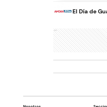
El Día de G
Ads
Nosotros
Seccio