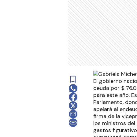
El gobierno naci
deuda por $ 76.00
para este año. Es
Parlamento, dond
apelará al endeud
firma de la vicep
los ministros del
gastos figurativ