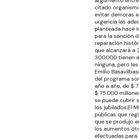
argumentó entre 
citado organismo 
evitar demoras e
urgencia las ade
planteada hace im
para la sanción de
reparación histó
que alcanzará a 2
300.000 tienen ac
ninguna, pero les
Emilio Basavilbas
del programa son
año a año, de $ 7
$ 75.000 millones
se puede cubrir e
los jubilados.El 
públicas que regi
que se produjo e
los aumentos otor
efectuadas para 