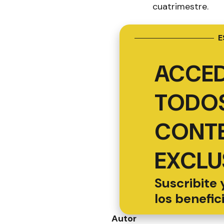
cuatrimestre.
E
ACCED
TODOS
CONT
EXCLU
Suscribite 
los benefic
Autor