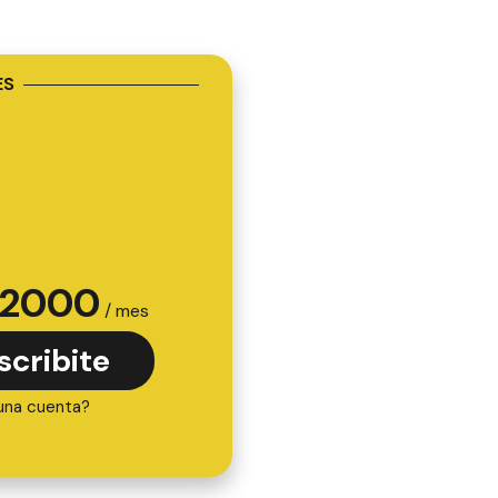
ES
2000
/ mes
scribite
una cuenta?