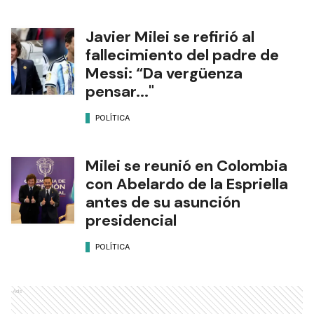
Javier Milei se refirió al
fallecimiento del padre de
Messi: “Da vergüenza
pensar..."
POLÍTICA
Milei se reunió en Colombia
con Abelardo de la Espriella
antes de su asunción
presidencial
POLÍTICA
Ads