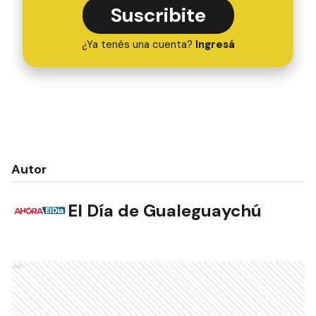
Suscribite
¿Ya tenés una cuenta?
Ingresá
Autor
El Día de Gualeguaychú
Ads