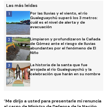
Las más leídas
Por las lluvias y el viento, el río
1
Gualeguaychú superó los 3 metros:
cuál es el nivel de alerta y de
evacuación
Limpiaron y profundizaron la Cañada
2
de Gómez ante el riesgo de lluvias
abundantes por el fenómeno de El
Niño
La historia de la santa que fue
3
arrojada al río Gualeguaychú y la
celebración que harán en su nombre
“
Me dirijo a usted para presentarle mi renuncia
al cargo de Ministro de Defensa de la Nación,