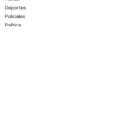
Deportes
Policiales
Política
Espectáculos
Edictos
Farmacias de turno
Tiempo
Otros canales
Facebook
X
Instagram