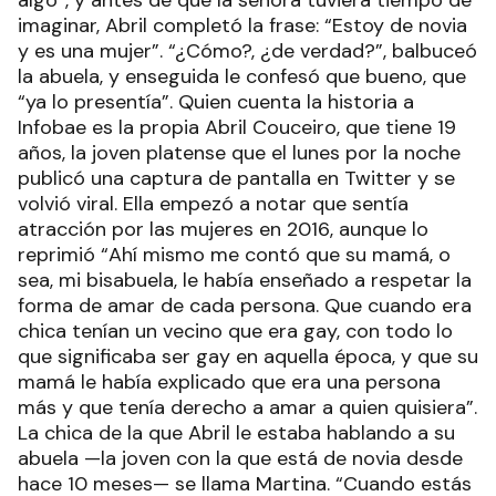
algo”, y antes de que la señora tuviera tiempo de
imaginar, Abril completó la frase: “Estoy de novia
y es una mujer”. “¿Cómo?, ¿de verdad?”, balbuceó
la abuela, y enseguida le confesó que bueno, que
“ya lo presentía”. Quien cuenta la historia a
Infobae es la propia Abril Couceiro, que tiene 19
años, la joven platense que el lunes por la noche
publicó una captura de pantalla en Twitter y se
volvió viral. Ella empezó a notar que sentía
atracción por las mujeres en 2016, aunque lo
reprimió “Ahí mismo me contó que su mamá, o
sea, mi bisabuela, le había enseñado a respetar la
forma de amar de cada persona. Que cuando era
chica tenían un vecino que era gay, con todo lo
que significaba ser gay en aquella época, y que su
mamá le había explicado que era una persona
más y que tenía derecho a amar a quien quisiera”.
La chica de la que Abril le estaba hablando a su
abuela —la joven con la que está de novia desde
hace 10 meses— se llama Martina. “Cuando estás