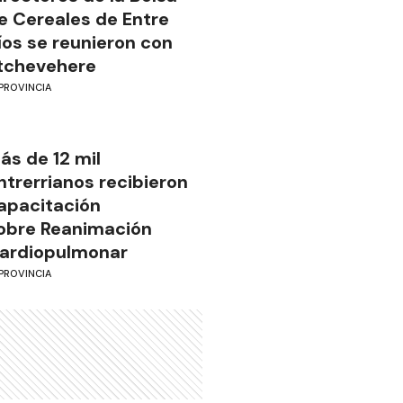
e Cereales de Entre
íos se reunieron con
tchevehere
PROVINCIA
ás de 12 mil
ntrerrianos recibieron
apacitación
obre Reanimación
ardiopulmonar
PROVINCIA