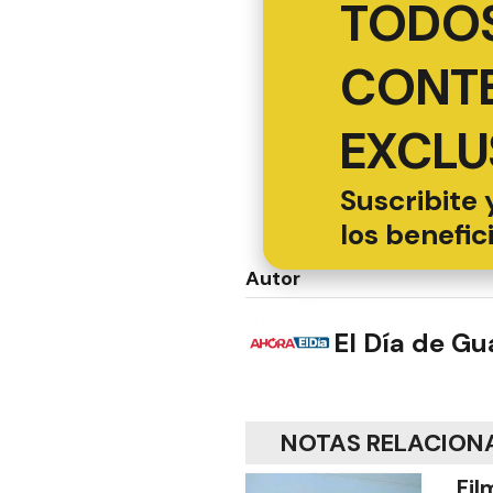
TODOS
CONT
EXCLU
Suscribite 
los benefic
Autor
El Día de G
NOTAS RELACION
Fil