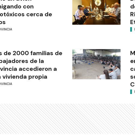
migando con
d
otóxicos cerca de
R
os
E
OVINCIA
 de 2000 familias de
M
bajadores de la
e
vincia accedieron a
c
 vivienda propia
s
C
OVINCIA