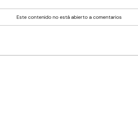
Este contenido no está abierto a comentarios
nes
Farmacias de turno
Tiempo
ia
es
es
áculos