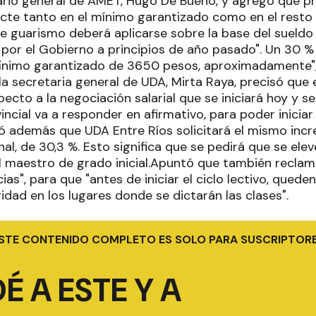
tario general de AMET, Hugo De Bueno, y agregó que p
cte tanto en el mínimo garantizado como en el resto 
te guarismo deberá aplicarse sobre la base del sueld
por el Gobierno a principios de año pasado". Un 30 
 mínimo garantizado de 3650 pesos, aproximadamente",
la secretaria general de UDA, Mirta Raya, precisó que 
ecto a la negociación salarial que se iniciará hoy y 
incial va a responder en afirmativo, para poder iniciar
icó además que UDA Entre Ríos solicitará el mismo in
onal, de 30,3 %. Esto significa que se pedirá que se el
el maestro de grado inicial.Apuntó que también reclam
cias", para que "antes de iniciar el ciclo lectivo, quede
ridad en los lugares donde se dictarán las clases".
STE CONTENIDO COMPLETO ES SOLO PARA SUSCRIPTOR
É A ESTE Y A