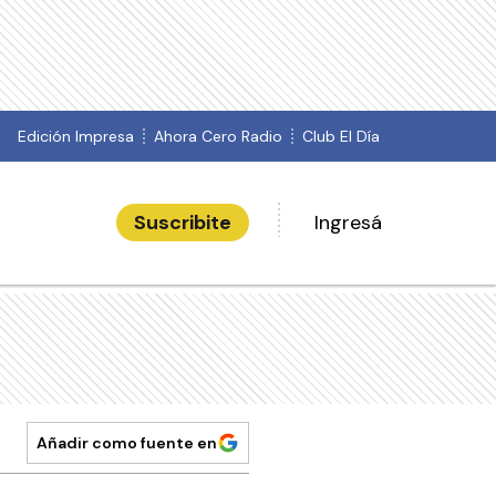
Edición Impresa
Ahora Cero Radio
Club El Día
Suscribite
Ingresá
Añadir como fuente en