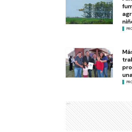
fu
agr
niñ
PR
Más
tra
pro
una
PR
Ads