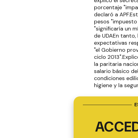
explicó el secre
porcentaje "impa
declaró a APF.Es
pesos "impuesto 
"significaría un
de UDAEn tanto, 
expectativas resp
"el Gobierno prov
ciclo 2013".Expl
la paritaria naci
salario básico d
condiciones edili
higiene y la segu
E
ACCED