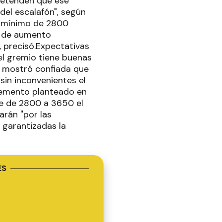
retenden que ese
del escalafón", según
o mínimo de 2800
% de aumento
 precisó.Expectativas
el gremio tiene buenas
se mostró confiada que
 sin inconvenientes el
cremento planteado en
eve de 2800 a 3650 el
arán "por las
n garantizadas la
ES