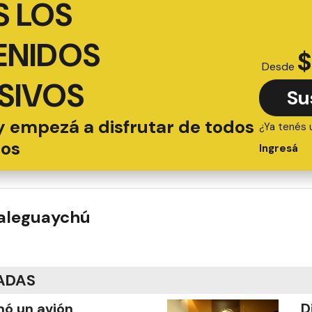
 LOS
ENIDOS
$
Desde
SIVOS
Su
y empezá a disfrutar de todos
¿Ya tenés 
ios
Ingresá
ualeguaychú
ADAS
mó un avión
D