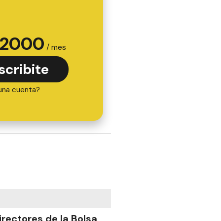
2000
/ mes
scribite
una cuenta?
irectores de la Bolsa