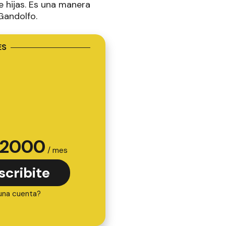
 hijas. Es una manera
Gandolfo.
ES
2000
/ mes
scribite
una cuenta?