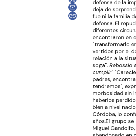
defensa de la im
deja de sorprende
fue ni la familia
defensa. El repu
diferentes circuns
encontraron en e
"transformarlo e
vertidos por el d
relación a la sit
soga".
Rebossio s
cumplir"
"Carecie
padres, encontrar
tendremos", expr
morbosidad sin im
haberlos perdido
bien a nivel naci
Córdoba, lo confo
años.El grupo se 
Miguel Gandolfo, 
abandonado en me