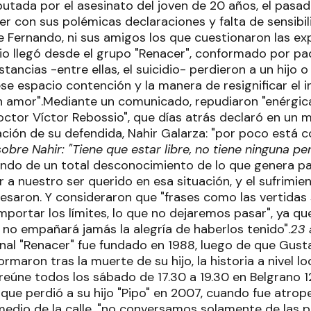
putada por el asesinato del joven de 20 años, el pasa
r con sus polémicas declaraciones y falta de sensibil
 de Fernando, ni sus amigos los que cuestionaron las ex
dio llegó desde el grupo "Renacer", conformado por p
tancias -entre ellas, el suicidio- perdieron a un hijo o 
se espacio contención y la manera de resignificar el 
n amor".Mediante un comunicado, repudiaron "enérgic
octor Víctor Rebossio", que días atrás declaró en un m
uación de su defendida, Nahir Galarza: "por poco está 
obre Nahir: "Tiene que estar libre, no tiene ninguna p
ndo de un total desconocimiento de lo que genera pa
 a nuestro ser querido en esa situación, y el sufrimie
esaron. Y consideraron que "frases como las vertidas
portar los límites, lo que no dejaremos pasar", ya que
 no empañará jamás la alegría de haberlos tenido".
23 
onal "Renacer" fue fundado en 1988, luego de que Gustav
rmaron tras la muerte de su hijo, la historia a nivel 
reúne todos los sábado de 17.30 a 19.30 en Belgrano 1
que perdió a su hijo "Pipo" en 2007, cuando fue atrop
dio de la calle, "no conversamos solamente de las p