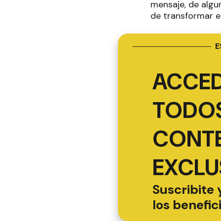
mensaje, de algu
de transformar e
E
ACCED
TODOS
CONT
EXCLU
Suscribite 
los benefic