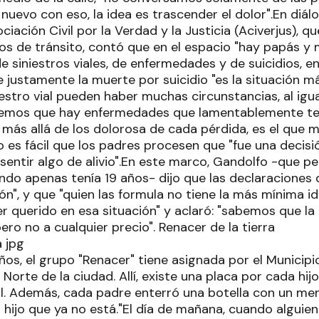
uevo con eso, la idea es trascender el dolor".En diálo
ciación Civil por la Verdad y la Justicia (Aciverjus), q
os de tránsito, contó que en el espacio "hay papás 
e siniestros viales, de enfermedades y de suicidios, e
 justamente la muerte por suicidio "es la situación más
iestro vial pueden haber muchas circunstancias, al igua
emos que hay enfermedades que lamentablemente term
, más allá de los dolorosa de cada pérdida, es el que 
no es fácil que los padres procesen que "fue una decisi
 sentir algo de alivio".En este marco, Gandolfo -que pe
ndo apenas tenía 19 años- dijo que las declaraciones
n", y que "quien las formula no tiene la más mínima i
r querido en esa situación" y aclaró: "sabemos que la 
pero no a cualquier precio". Renacer de la tierra
años, el grupo "Renacer" tiene asignada por el Munici
Norte de la ciudad. Allí, existe una placa por cada hijo 
l. Además, cada padre enterró una botella con un men
l hijo que ya no está."El día de mañana, cuando alguie