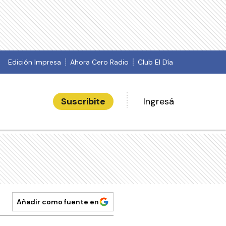
Edición Impresa
Ahora Cero Radio
Club El Día
Suscribite
Ingresá
Añadir como fuente en