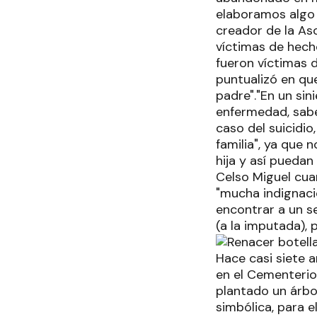
elaboramos algo n
creador de la Aso
víctimas de hech
fueron víctimas d
puntualizó en que
padre"."En un sin
enfermedad, sab
caso del suicidio
familia", ya que 
hija y así puedan
Celso Miguel cua
"mucha indignació
encontrar a un se
(a la imputada), 
Hace casi siete 
en el Cementerio 
plantado un árbo
simbólica, para e