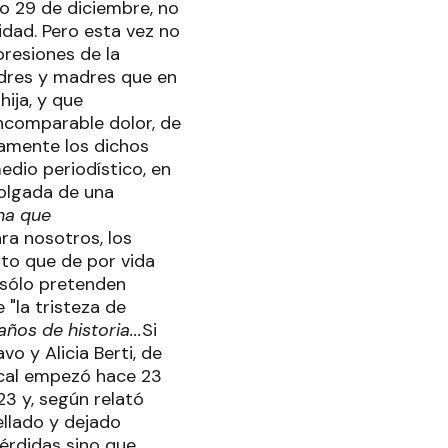
do 29 de diciembre, no
idad. Pero esta vez no
presiones de la
adres y madres que en
hija, y que
incomparable dolor, de
amente los dichos
edio periodístico, en
colgada de una
ena que
ra nosotros, los
nto que de por vida
 sólo pretenden
 "la tristeza de
años de historia...
Si
o y Alicia Berti, de
local empezó hace 23
23 y, según relató
ellado y dejado
érdidas sino que