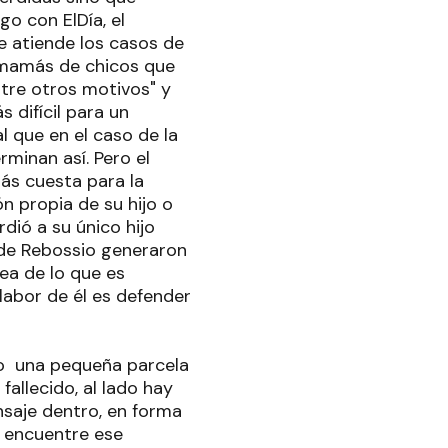
go con ElDía, el
ue atiende los casos de
y mamás de chicos que
ntre otros motivos" y
 difícil para un
l que en el caso de la
inan así. Pero el
más cuesta para la
ón propia de su hijo o
rdió a su único hijo
 de Rebossio generaron
dea de lo que es
labor de él es defender
pio una pequeña parcela
fallecido, al lado hay
saje dentro, en forma
n encuentre ese