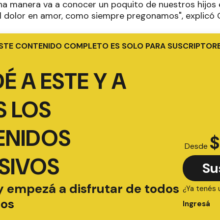
na manera va a conocer un poquito de nuestros hijos e
l dolor en amor, como siempre pregonamos", explicó 
STE CONTENIDO COMPLETO ES SOLO PARA SUSCRIPTOR
É A ESTE Y A
 LOS
ENIDOS
$
Desde
SIVOS
Su
y empezá a disfrutar de todos
¿Ya tenés 
ios
Ingresá