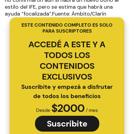
no confirmaron aún si habrá un nuevo bono al
estilo del IFE, pero se estima que habrá una
ayuda “focalizada”.Fuente: Ámbito/Clarín
ESTE CONTENIDO COMPLETO ES SOLO
PARA SUSCRIPTORES
ACCEDÉ A ESTE Y A
TODOS LOS
CONTENIDOS
EXCLUSIVOS
Suscribite y empezá a disfrutar
de todos los beneficios
$
2000
Desde
/ mes
Suscribite