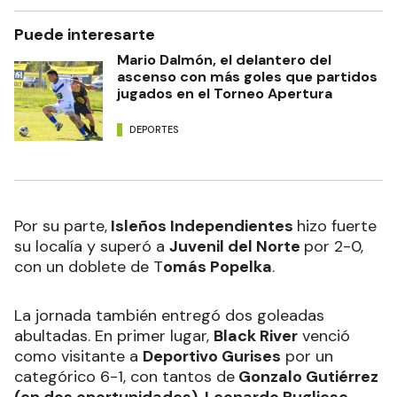
Puede interesarte
Mario Dalmón, el delantero del
ascenso con más goles que partidos
jugados en el Torneo Apertura
DEPORTES
Por su parte,
Isleños Independientes
hizo fuerte
su localía y superó a
Juvenil del Norte
por 2-0,
con un doblete de T
omás Popelka
.
La jornada también entregó dos goleadas
abultadas. En primer lugar,
Black River
venció
como visitante a
Deportivo Gurises
por un
categórico 6-1, con tantos de
Gonzalo Gutiérrez
(en dos oportunidades), Leonardo Pugliese,