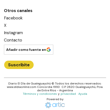
Otros canales
Facebook
X
Instagram
Contacto
Añadir como fuente en
Suscribite
Diario El Día de Gualeguaychú
© Todos los derechos reservados.·
www.
eldiaonline.com
Concordia 1993
· C.P.
2820
Gualeguaychú
, Pcia.
de
Entre Ríos
- Argentina
Términos y condiciones
y
privacidad
·
Ayuda
Powered by