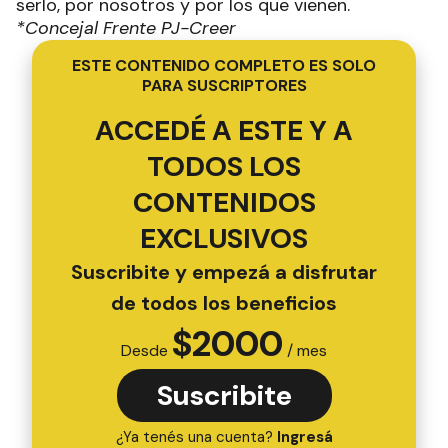
serlo, por nosotros y por los que vienen.
*Concejal Frente PJ-Creer
ESTE CONTENIDO COMPLETO ES SOLO
PARA SUSCRIPTORES
ACCEDÉ A ESTE Y A
TODOS LOS
CONTENIDOS
EXCLUSIVOS
Suscribite y empezá a disfrutar
de todos los beneficios
$
2000
Desde
/ mes
Suscribite
¿Ya tenés una cuenta?
Ingresá