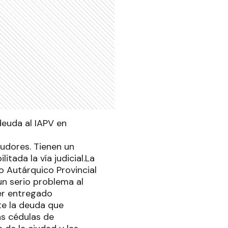
deuda al IAPV en
eudores. Tienen un
itada la vía judicial.La
to Autárquico Provincial
un serio problema al
ber entregado
te la deuda que
as cédulas de