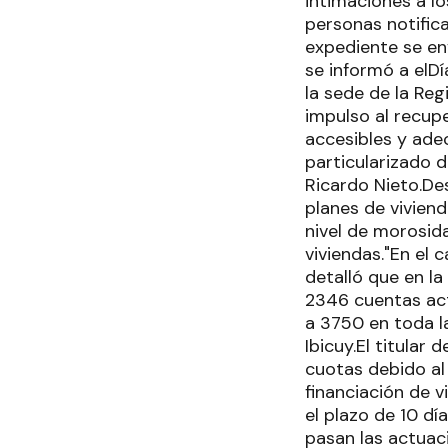
intimaciones a lo
personas notifica
expediente se env
se informó a elDí
la sede de la Reg
impulso al recup
accesibles y adec
particularizado d
Ricardo Nieto.De
planes de viviend
nivel de morosid
viviendas."En el
detalló que en l
2346 cuentas act
a 3750 en toda l
Ibicuy.El titular
cuotas debido al 
financiación de v
el plazo de 10 dí
pasan las actuaci