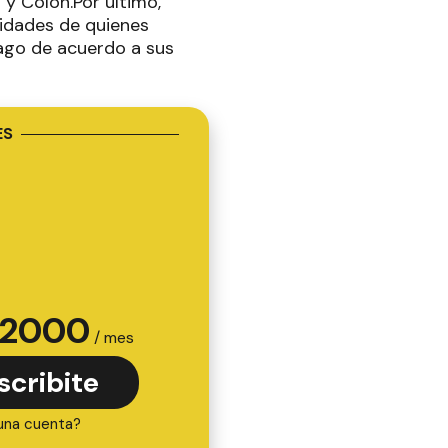
y Colón.Por último,
lidades de quienes
pago de acuerdo a sus
ES
2000
/ mes
scribite
una cuenta?