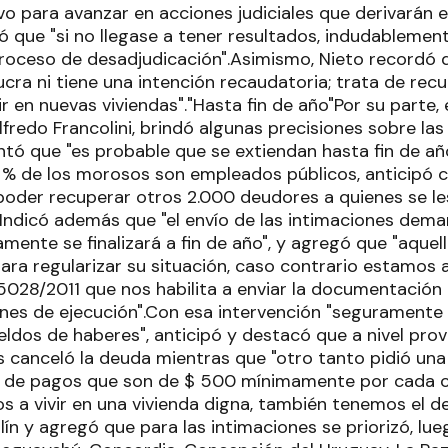
vo para avanzar en acciones judiciales que derivarán 
ó que "si no llegase a tener resultados, indudablemente
proceso de desadjudicación".Asimismo, Nieto recordó q
 lucra ni tiene una intención recaudatoria; trata de rec
ir en nuevas viviendas"."Hasta fin de año"Por su parte, 
 Alfredo Francolini, brindó algunas precisiones sobre la
tó que "es probable que se extiendan hasta fin de año
 % de los morosos son empleados públicos, anticipó 
poder recuperar otros 2.000 deudores a quienes se l
.Indicó además que "el envío de las intimaciones de
mente se finalizará a fin de año", y agregó que "aquel
para regularizar su situación, caso contrario estamos 
5028/2011 que nos habilita a enviar la documentación a
iones de ejecución".Con esa intervención "seguramente
eldos de haberes", anticipó y destacó que a nivel prov
 canceló la deuda mientras que "otro tanto pidió una
s de pagos que son de $ 500 mínimamente por cada c
 a vivir en una vivienda digna, también tenemos el de
ín y agregó que para las intimaciones se priorizó, lue