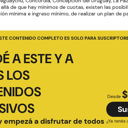
eguaychú, Concordia, Concepción del Uruguay, La Paz 
allá de que hay mínimos de cuotas, existen las posibi
ción mínima e ingreso mínimo, de realizar un plan de 
STE CONTENIDO COMPLETO ES SOLO PARA SUSCRIPTOR
É A ESTE Y A
 LOS
ENIDOS
$
Desde
SIVOS
Su
y empezá a disfrutar de todos
¿Ya tenés 