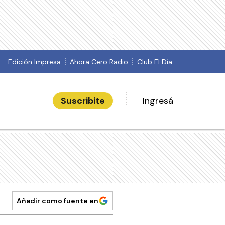
Edición Impresa
Ahora Cero Radio
Club El Día
Suscribite
Ingresá
Añadir como fuente en