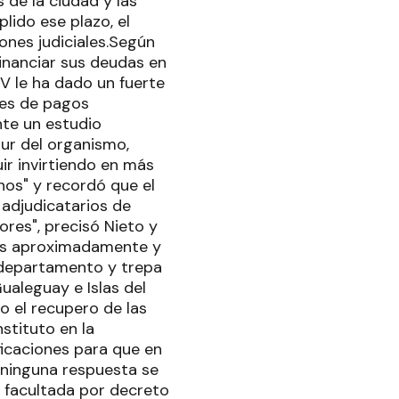
 de la ciudad y las
lido ese plazo, el
iones judiciales.Según
financiar sus deudas en
APV le ha dado un fuerte
nes de pagos
nte un estudio
Sur del organismo,
r invirtiendo en más
nos" y recordó que el
adjudicatarios de
res", precisó Nieto y
das aproximadamente y
l departamento y trepa
aleguay e Islas del
io el recupero de las
stituto en la
ificaciones para que en
r ninguna respuesta se
o facultada por decreto