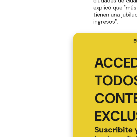
ciudades de Gual
explicó que "más 
tienen una jubila
ingresos".
E
ACCED
TODOS
CONT
EXCLU
Suscribite 