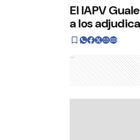
El IAPV Gual
a los adjudic
Ads