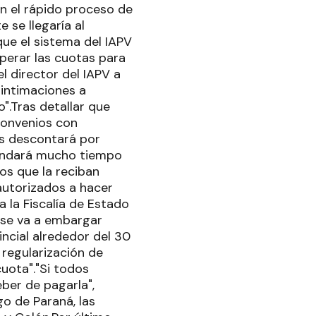
en el rápido proceso de
 se llegaría al
ue el sistema del IAPV
uperar las cuotas para
el director del IAPV a
s intimaciones a
".Tras detallar que
convenios con
es descontará por
mandará mucho tiempo
los que la reciban
autorizados a hacer
 la Fiscalía de Estado
 se va a embargar
incial alrededor del 30
 regularización de
uota"."Si todos
ber de pagarla",
go de Paraná, las