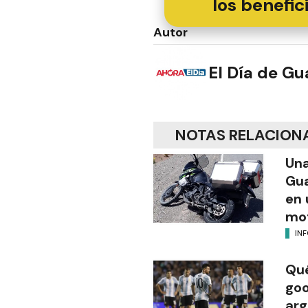
los benefic
Autor
El Día de G
NOTAS RELACION
Una
Gua
en 
mot
IN
Qué
goo
arg