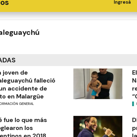
ios
Ingresá
ualeguaychú
ADAS
 joven de
E
leguaychú falleció
N
un accidente de
r
o en Malargüe
“
FORMACIÓN GENERAL
 fue lo que más
D
glearon los
p
entinos en 2018
l