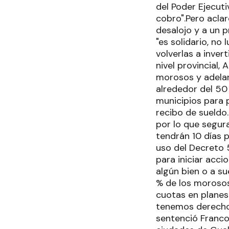
del Poder Ejecuti
cobro".Pero aclar
desalojo y a un 
"es solidario, no
volverlas a invert
nivel provincial,
morosos y adelan
alrededor del 50
municipios para 
recibo de sueldo
por lo que segura
tendrán 10 días 
uso del Decreto 
para iniciar acc
algún bien o a su
% de los morosos
cuotas en plane
tenemos derechos
sentenció Francol