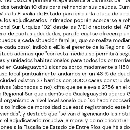
s morosos.La primera etapa abarca a distintos barrios
das tendrán 10 días para refinanciar sus deudas. Cump
ía a la Fiscalía de Estado para iniciar la etapa de acc
a, los adjudicatarios intimados podrán acercarse a re
ional Sur, Urquiza 1021 desde las 7."El directorio del I
ero de cuotas adeudadas, para lo cual se ofrecen pla
uados a cada situación familiar, que se realiza media
e cada caso", indicó a elDía el gerente de la Regional 
stacó además que "con esta medida se permitirá segui
as y unidades habitacionales para todos los entrerria
ad en Gualeguaychú alcanza aproximadamente a 1150 
 caso local puntualmente, andamos en un 48 % de deudo
a ciudad existen 37 barrios con 3000 casas construi
ivas (abonadas o no), cifra que se eleva a 2756 en e
a Regional Sur que además de Gualeguaychú abarca Gu
 del organismo a nivel local señaló que "se hace necesar
alto índice de morosidad que está registrando este In
iviendas", y destacó que "se van diligenciando las not
as el adjudicatario resuelva la mora, y de no encontra
ones a la Fiscalía de Estado de Entre Ríos que ha sid