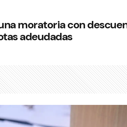
 una moratoria con descuen
otas adeudadas