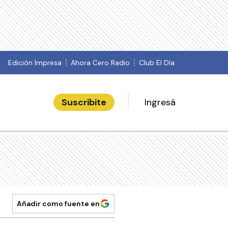
Edición Impresa
Ahora Cero Radio
Club El Día
Suscribite
Ingresá
Añadir como fuente en