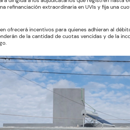
rá dirigida a los adjudicatarios que registren hasta 
a refinanciación extraordinaria en UVIs y fija una cu
en ofrecerá incentivos para quienes adhieran al débi
derán de la cantidad de cuotas vencidas y de la inc
go.