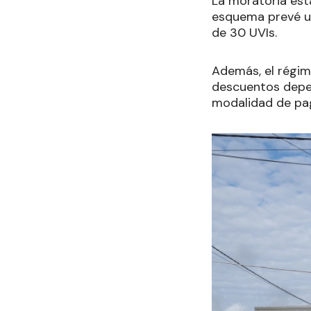
La moratoria esta
esquema prevé un
de 30 UVIs.
Además, el régim
descuentos depen
modalidad de pa