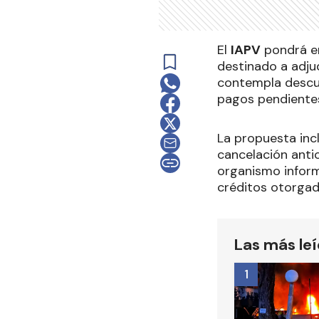
El
IAPV
pondrá en
destinado a adju
contempla descue
pagos pendientes
La propuesta inc
cancelación anti
organismo inform
créditos otorgad
Las más le
1