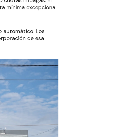
60 cuotas impagas. El
ota mínima excepcional
to automático. Los
orporación de esa