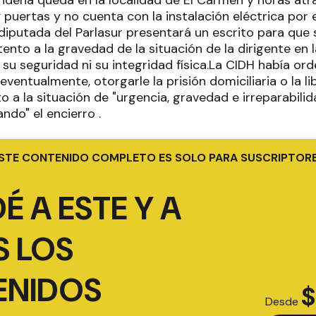
ndena queda en la localidad de El Carmen y horas atrá
 puertas y no cuenta con la instalación eléctrica por 
diputada del Parlasur presentará un escrito para que s
tento a la gravedad de la situación de la dirigente en 
su seguridad ni su integridad física.La CIDH había or
 eventualmente, otorgarle la prisión domiciliaria o la l
o a la situación de "urgencia, gravedad e irreparabili
do" el encierro .
STE CONTENIDO COMPLETO ES SOLO PARA SUSCRIPTOR
É A ESTE Y A
 LOS
ENIDOS
$
Desde