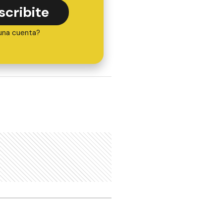
scribite
una cuenta?