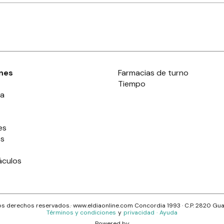
nes
Farmacias de turno
Tiempo
ia
es
es
áculos
s derechos reservados.· www.
eldiaonline.com
Concordia 1993
· C.P.
2820
Gua
Términos y condiciones
y
privacidad
·
Ayuda
Powered by