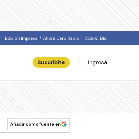
Edición Impresa
Ahora Cero Radio
Club El Día
Suscribite
Ingresá
Añadir como fuente en