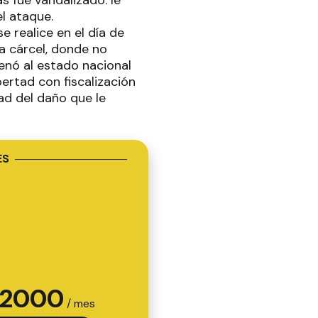
s fue vandalizado: le
el ataque.
e realice en el día de
la cárcel, donde no
denó al estado nacional
ibertad con fiscalización
dad del daño que le
ES
2000
/ mes