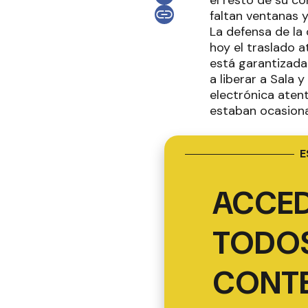
el resto de su co
faltan ventanas y
La defensa de la 
hoy el traslado a
está garantizada 
a liberar a Sala y
electrónica atent
estaban ocasionan
E
ACCED
TODOS
CONT