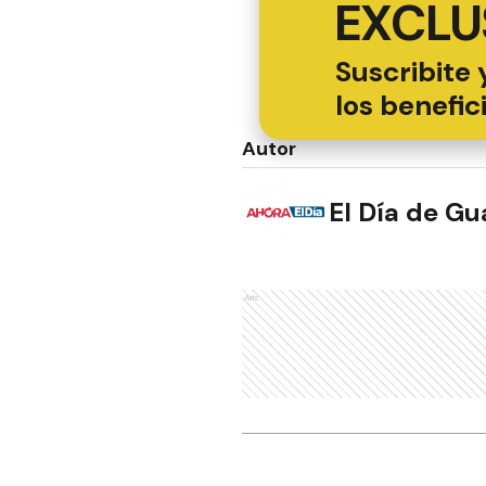
EXCLU
Suscribite 
los benefic
Autor
El Día de G
Ads