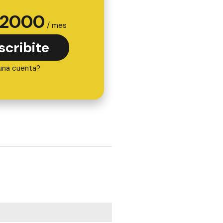
2000
/ mes
scribite
una cuenta?