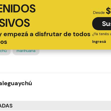
ENIDOS
$
Desde
SIVOS
Su
y empezá a disfrutar de todos
¿Ya tenés 
ios
Ingresá
ychú
marihuana
ualeguaychú
ADAS