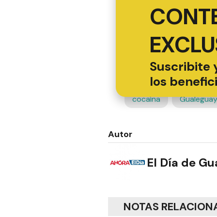
CONT
EXCLU
Suscribite 
los benefic
cocaína
Gualegua
Autor
El Día de G
NOTAS RELACION