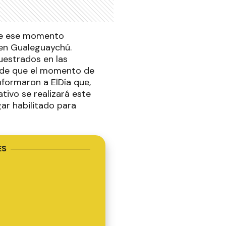
sde ese momento
 en Gualeguaychú.
uestrados en las
esde que el momento de
nformaron a ElDía que,
tivo se realizará este
ar habilitado para
ES