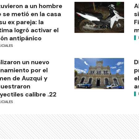
uvieron a un hombre
A
 se metió en la casa
s
su ex pareja: la
F
tima logró activar el
m
ón antipánico
ICIALES
lizaron un nuevo
D
anamiento por el
p
men de Auzqui y
e
uestraron
a
yectiles calibre .22
ICIALES