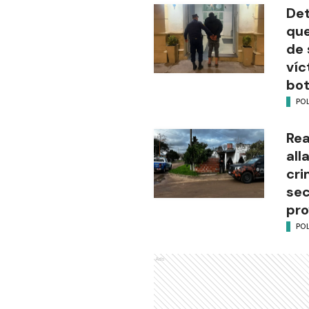
Det
que
de 
víc
bot
POL
Rea
all
cri
sec
pro
POL
Ads