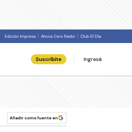
Edición Impresa
Ahora Cero Radio
Club El Día
Suscribite
Ingresá
Añadir como fuente en